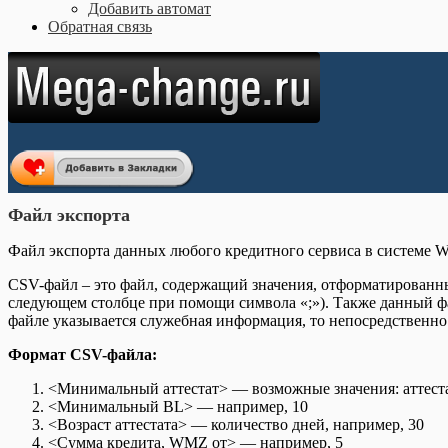
Добавить автомат
Обратная связь
Файл экспорта
Файл экспорта данных любого кредитного сервиса в системе 
CSV-файл – это файл, содержащий значения, отформатированны
следующем столбце при помощи символа «;»). Также данный фа
файле указывается служебная информация, то непосредственно
Формат CSV-файла:
<Минимальный аттестат> — возможные значения: аттестат 
<Минимальный BL> — например, 10
<Возраст аттестата> — количество дней, например, 30
<Сумма кредита, WMZ от> — например, 5