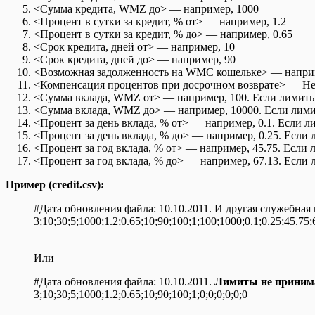
<Сумма кредита, WMZ до> — например, 1000
<Процент в сутки за кредит, % от> — например, 1.2
<Процент в сутки за кредит, % до> — например, 0.65
<Срок кредита, дней от> — например, 10
<Срок кредита, дней до> — например, 90
<Возможная задолженность на WMC кошельке> — наприм
<Компенсация процентов при досрочном возврате> — Нет:
<Сумма вклада, WMZ от> — например, 100. Если лимиты
<Сумма вклада, WMZ до> — например, 10000. Если лими
<Процент за день вклада, % от> — например, 0.1. Если л
<Процент за день вклада, % до> — например, 0.25. Если
<Процент за год вклада, % от> — например, 45.75. Если 
<Процент за год вклада, % до> — например, 67.13. Если
Пример (credit.csv):
#Дата обновления файла: 10.10.2011. И другая служебная
3;10;30;5;1000;1.2;0.65;10;90;100;1;100;1000;0.1;0.25;45.75;
Или
#Дата обновления файла: 10.10.2011.
Лимиты не приним
3;10;30;5;1000;1.2;0.65;10;90;100;1;0;0;0;0;0;0