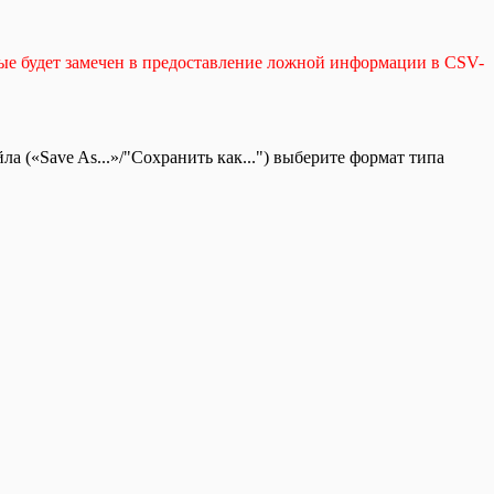
рые будет замечен в предоставление ложной информации в CSV-
 («Save As...»/"Сохранить как...") выберите формат типа