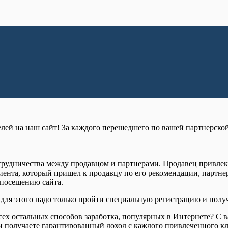
лей на наш сайт! За каждого перешедшего по вашей партнерской
отрудничества между продавцом и партнерами. Продавец привлека
ента, который пришел к продавцу по его рекомендации, партнер
 посещению сайта.
 для этого надо только пройти специальную регистрацию и пол
сех остальных способов заработка, популярных в Интернете? С 
а и получаете гарантированный доход с каждого привлеченного кл