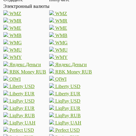
Электронный валюты
WMZ
WMZ
WMR
WMR
WME
WME
WMB
WMB
WMG
WMG
WMU
WMU
WMY
WMY
Яндекс.Деньги
Яндекс.Деньги
RBK Money RUB
RBK Money RUB
QIWI
QIWI
Liberty USD
Liberty USD
Liberty EUR
Liberty EUR
LiqPay USD
LiqPay USD
LiqPay EUR
LiqPay EUR
LiqPay RUB
LiqPay RUB
LiqPay UAH
LiqPay UAH
Perfect USD
Perfect USD