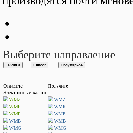
производятся почти мгнов
Выберите направление
Отдадите
Получите
Электронный валюты
WMZ
WMZ
WMR
WMR
WME
WME
WMB
WMB
WMG
WMG