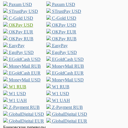
Paxum USD
Paxum USD
STrustPay USD
STrustPay USD
C-Gold USD
C-Gold USD
OKPay USD
OKPay USD
OKPay EUR
OKPay EUR
OKPay RUB
OKPay RUB
EasyPay
EasyPay
EgoPay USD
EgoPay USD
EGoldCash USD
EGoldCash USD
MoneyMail RUB
MoneyMail RUB
EGoldCash EUR
EGoldCash EUR
MoneyMail USD
MoneyMail USD
W1 RUB
W1 RUB
W1 USD
W1 USD
W1 UAH
W1 UAH
Z-Payment RUB
Z-Payment RUB
GlobalDigital USD
GlobalDigital USD
GlobalDigital EUR
GlobalDigital EUR
Банковские переводы