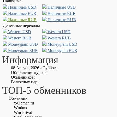
Наличные
Наличные USD
Наличные USD
Наличные EUR
Наличные EUR
Наличные RUB
Наличные RUB
Денежные переводы
Western USD
Western USD
Western RUB
Western RUB
Moneygram USD
Moneygram USD
Moneygram EUR
Moneygram EUR
Информация
08.Август, 2026 - Суббота
Обновление курсов:
Обменников:
Валютных пар:
ТОП-5 обменников
Обменник
x-Obmen.ru
Wmbox
Wm-Privat