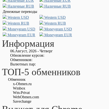
Наличные EUR
Наличные EUR
Наличные RUB
Наличные RUB
Денежные переводы
Western USD
Western USD
Western RUB
Western RUB
Moneygram USD
Moneygram USD
Moneygram EUR
Moneygram EUR
Информация
06.Август, 2026 - Четверг
Обновление курсов:
Обменников:
Валютных пар:
ТОП-5 обменников
Обменник
x-Obmen.ru
Wmbox
Wm-Privat
WebObmen.com
Savechange