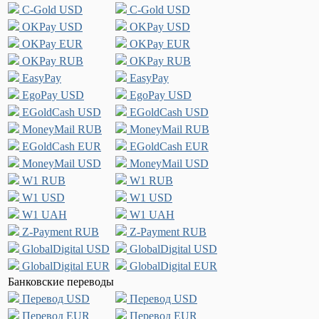
C-Gold USD
C-Gold USD
OKPay USD
OKPay USD
OKPay EUR
OKPay EUR
OKPay RUB
OKPay RUB
EasyPay
EasyPay
EgoPay USD
EgoPay USD
EGoldCash USD
EGoldCash USD
MoneyMail RUB
MoneyMail RUB
EGoldCash EUR
EGoldCash EUR
MoneyMail USD
MoneyMail USD
W1 RUB
W1 RUB
W1 USD
W1 USD
W1 UAH
W1 UAH
Z-Payment RUB
Z-Payment RUB
GlobalDigital USD
GlobalDigital USD
GlobalDigital EUR
GlobalDigital EUR
Банковские переводы
Перевод USD
Перевод USD
Перевод EUR
Перевод EUR