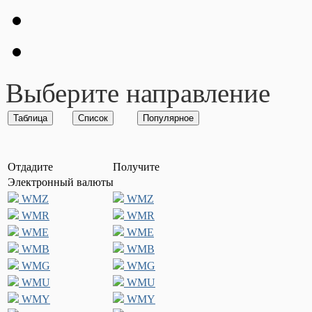
Выберите направление
Отдадите
Получите
Электронный валюты
WMZ
WMZ
WMR
WMR
WME
WME
WMB
WMB
WMG
WMG
WMU
WMU
WMY
WMY