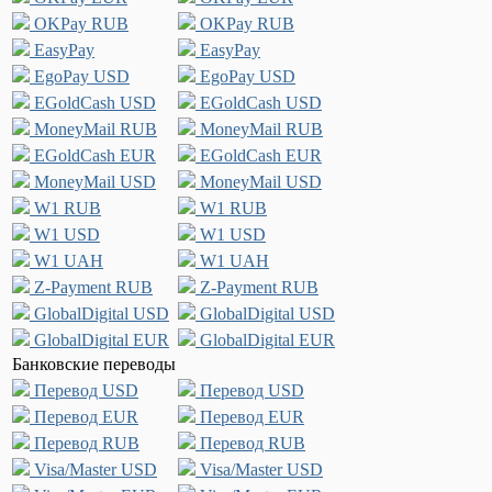
OKPay RUB
OKPay RUB
EasyPay
EasyPay
EgoPay USD
EgoPay USD
EGoldCash USD
EGoldCash USD
MoneyMail RUB
MoneyMail RUB
EGoldCash EUR
EGoldCash EUR
MoneyMail USD
MoneyMail USD
W1 RUB
W1 RUB
W1 USD
W1 USD
W1 UAH
W1 UAH
Z-Payment RUB
Z-Payment RUB
GlobalDigital USD
GlobalDigital USD
GlobalDigital EUR
GlobalDigital EUR
Банковские переводы
Перевод USD
Перевод USD
Перевод EUR
Перевод EUR
Перевод RUB
Перевод RUB
Visa/Master USD
Visa/Master USD