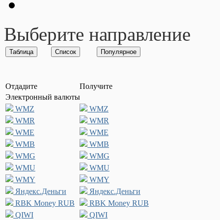
Выберите направление
Отдадите
Получите
Электронный валюты
WMZ
WMZ
WMR
WMR
WME
WME
WMB
WMB
WMG
WMG
WMU
WMU
WMY
WMY
Яндекс.Деньги
Яндекс.Деньги
RBK Money RUB
RBK Money RUB
QIWI
QIWI