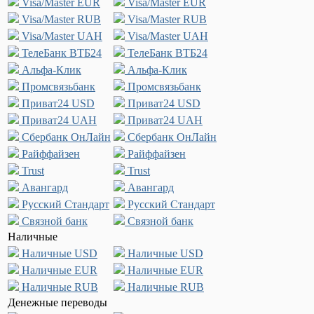
Visa/Master EUR
Visa/Master EUR
Visa/Master RUB
Visa/Master RUB
Visa/Master UAH
Visa/Master UAH
ТелеБанк ВТБ24
ТелеБанк ВТБ24
Альфа-Клик
Альфа-Клик
Промсвязьбанк
Промсвязьбанк
Приват24 USD
Приват24 USD
Приват24 UAH
Приват24 UAH
Сбербанк ОнЛайн
Сбербанк ОнЛайн
Райффайзен
Райффайзен
Trust
Trust
Авангард
Авангард
Русский Стандарт
Русский Стандарт
Связной банк
Связной банк
Наличные
Наличные USD
Наличные USD
Наличные EUR
Наличные EUR
Наличные RUB
Наличные RUB
Денежные переводы