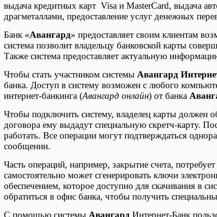
выдача кредитных карт Visa и MasterCard, выдача ав
драгметаллами, предоставление услуг денежных пере
Банк «
Авангард
» предоставляет своим клиентам воз
система позволит владельцу банковской карты соверш
Также система предоставляет актуальную информацию
Чтобы стать участником системы
Авангард Интерне
банка. Доступ в систему возможен с любого компьюте
интернет-банкинга (
Авангард онлайн
) от банка
Аванг
Чтобы подключить систему, владелец карты должен об
договора ему выдадут специальную скретч-карту. Посл
работать. Все операции могут подтверждаться однор
сообщении.
Часть операций, например, закрытие счета, потребу
самостоятельно может сгенерировать ключи электро
обеспечением, которое доступно для скачивания в си
обратиться в офис банка, чтобы получить специальн
С помощью системы
Авангард
Интернет-Банк польз