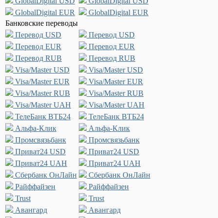
GlobalDigital USD
GlobalDigital USD
GlobalDigital EUR
GlobalDigital EUR
Банковские переводы
Перевод USD
Перевод USD
Перевод EUR
Перевод EUR
Перевод RUB
Перевод RUB
Visa/Master USD
Visa/Master USD
Visa/Master EUR
Visa/Master EUR
Visa/Master RUB
Visa/Master RUB
Visa/Master UAH
Visa/Master UAH
ТелеБанк ВТБ24
ТелеБанк ВТБ24
Альфа-Клик
Альфа-Клик
Промсвязьбанк
Промсвязьбанк
Приват24 USD
Приват24 USD
Приват24 UAH
Приват24 UAH
Сбербанк ОнЛайн
Сбербанк ОнЛайн
Райффайзен
Райффайзен
Trust
Trust
Авангард
Авангард