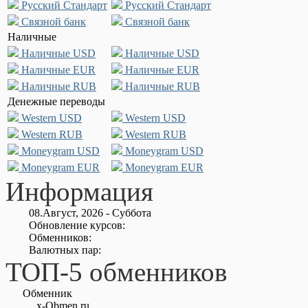
Русский Стандарт
Русский Стандарт
Связной банк
Связной банк
Наличные
Наличные USD
Наличные USD
Наличные EUR
Наличные EUR
Наличные RUB
Наличные RUB
Денежные переводы
Western USD
Western USD
Western RUB
Western RUB
Moneygram USD
Moneygram USD
Moneygram EUR
Moneygram EUR
Информация
08.Август, 2026 - Суббота
Обновление курсов:
Обменников:
Валютных пар:
ТОП-5 обменников
Обменник
x-Obmen.ru