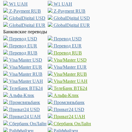
W1 UAH
W1 UAH
Z-Payment RUB
Z-Payment RUB
GlobalDigital USD
GlobalDigital USD
GlobalDigital EUR
GlobalDigital EUR
Банковские переводы
Перевод USD
Перевод USD
Перевод EUR
Перевод EUR
Перевод RUB
Перевод RUB
Visa/Master USD
Visa/Master USD
Visa/Master EUR
Visa/Master EUR
Visa/Master RUB
Visa/Master RUB
Visa/Master UAH
Visa/Master UAH
ТелеБанк ВТБ24
ТелеБанк ВТБ24
Альфа-Клик
Альфа-Клик
Промсвязьбанк
Промсвязьбанк
Приват24 USD
Приват24 USD
Приват24 UAH
Приват24 UAH
Сбербанк ОнЛайн
Сбербанк ОнЛайн
Райффайзен
Райффайзен