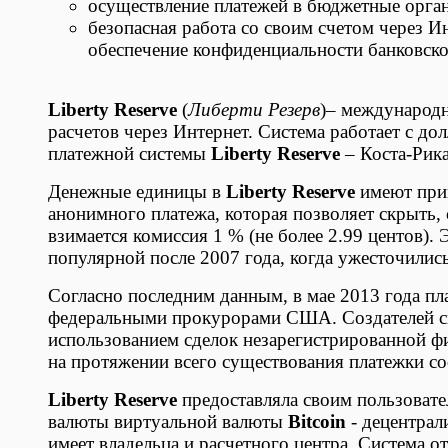
осуществление платежей в бюджетные орган
безопасная работа со своим счетом через 
обеспечение конфиденциальности банковск
Liberty Reserve
(
Либерти Резерв
)– международн
расчетов через Интернет. Система работает с д
платежной системы
Liberty Reserve
– Коста-Рика
Денежные единицы в
Liberty Reserve
имеют прив
анонимного платежа, которая позволяет скрыть, 
взимается комиссия 1 % (не более 2.99 центов)
популярной после 2007 года, когда ужесточились
Согласно последним данным, в мае 2013 года пл
федеральными прокурорами США. Создателей си
использованием сделок незарегистрированной ф
на протяжении всего существования платежки с
Liberty Reserve
предоставляла своим пользовате
валюты виртуальной валюты
Bitcoin
- децентрал
имеет владельца и расчетного центра. Система о