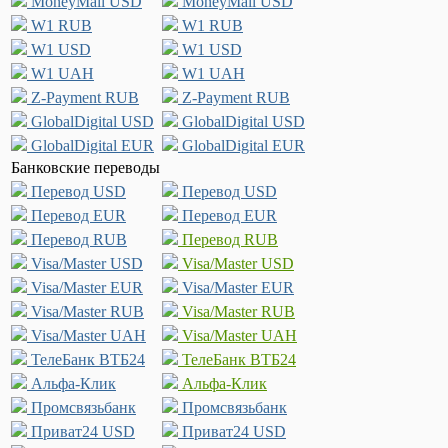
MoneyMail USD
MoneyMail USD
W1 RUB
W1 RUB
W1 USD
W1 USD
W1 UAH
W1 UAH
Z-Payment RUB
Z-Payment RUB
GlobalDigital USD
GlobalDigital USD
GlobalDigital EUR
GlobalDigital EUR
Банковские переводы
Перевод USD
Перевод USD
Перевод EUR
Перевод EUR
Перевод RUB
Перевод RUB
Visa/Master USD
Visa/Master USD
Visa/Master EUR
Visa/Master EUR
Visa/Master RUB
Visa/Master RUB
Visa/Master UAH
Visa/Master UAH
ТелеБанк ВТБ24
ТелеБанк ВТБ24
Альфа-Клик
Альфа-Клик
Промсвязьбанк
Промсвязьбанк
Приват24 USD
Приват24 USD