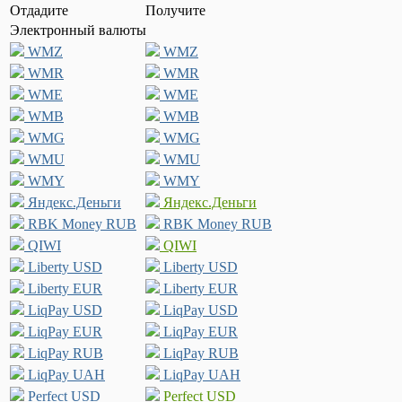
Отдадите
Получите
Электронный валюты
WMZ
WMZ
WMR
WMR
WME
WME
WMB
WMB
WMG
WMG
WMU
WMU
WMY
WMY
Яндекс.Деньги
Яндекс.Деньги
RBK Money RUB
RBK Money RUB
QIWI
QIWI
Liberty USD
Liberty USD
Liberty EUR
Liberty EUR
LiqPay USD
LiqPay USD
LiqPay EUR
LiqPay EUR
LiqPay RUB
LiqPay RUB
LiqPay UAH
LiqPay UAH
Perfect USD
Perfect USD