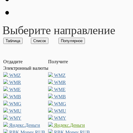
Выберите направление
Отдадите
Получите
Электронный валюты
WMZ
WMZ
WMR
WMR
WME
WME
WMB
WMB
WMG
WMG
WMU
WMU
WMY
WMY
Яндекс.Деньги
Яндекс.Деньги
RBK Money RUB
RBK Money RUB