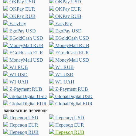
OKPay USD
OKPay USD
OKPay EUR
OKPay EUR
OKPay RUB
OKPay RUB
EasyPay
EasyPay
EgoPay USD
EgoPay USD
EGoldCash USD
EGoldCash USD
MoneyMail RUB
MoneyMail RUB
EGoldCash EUR
EGoldCash EUR
MoneyMail USD
MoneyMail USD
W1 RUB
W1 RUB
W1 USD
W1 USD
W1 UAH
W1 UAH
Z-Payment RUB
Z-Payment RUB
GlobalDigital USD
GlobalDigital USD
GlobalDigital EUR
GlobalDigital EUR
Банковские переводы
Перевод USD
Перевод USD
Перевод EUR
Перевод EUR
Перевод RUB
Перевод RUB