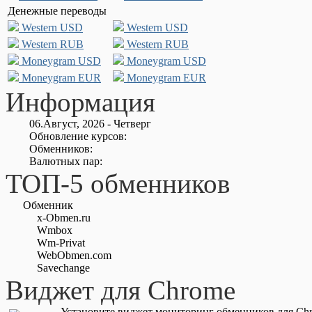
Денежные переводы
Western USD
Western USD
Western RUB
Western RUB
Moneygram USD
Moneygram USD
Moneygram EUR
Moneygram EUR
Информация
06.Август, 2026 - Четверг
Обновление курсов:
Обменников:
Валютных пар:
ТОП-5 обменников
Обменник
x-Obmen.ru
Wmbox
Wm-Privat
WebObmen.com
Savechange
Виджет для Chrome
Установите виджет мониторинг обменников для Chr