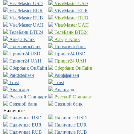
Visa/Master USD
Visa/Master USD
Visa/Master EUR
Visa/Master EUR
Visa/Master RUB
Visa/Master RUB
Visa/Master UAH
Visa/Master UAH
ТелеБанк ВТБ24
ТелеБанк ВТБ24
Альфа-Клик
Альфа-Клик
Промсвязьбанк
Промсвязьбанк
Приват24 USD
Приват24 USD
Приват24 UAH
Приват24 UAH
Сбербанк ОнЛайн
Сбербанк ОнЛайн
Райффайзен
Райффайзен
Trust
Trust
Авангард
Авангард
Русский Стандарт
Русский Стандарт
Связной банк
Связной банк
Наличные
Наличные USD
Наличные USD
Наличные EUR
Наличные EUR
Наличные RUB
Наличные RUB