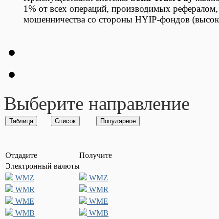
1% от всех операций, производимых рефералом,
мошенничества со стороны HYIP-фондов (высо
Выберите направление
Отдадите
Получите
Электронный валюты
WMZ
WMZ
WMR
WMR
WME
WME
WMB
WMB