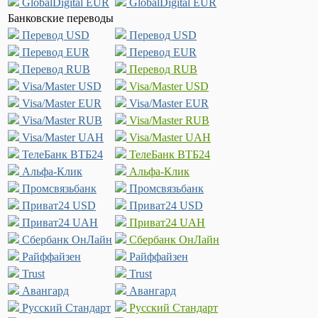
GlobalDigital EUR
GlobalDigital EUR
Банковские переводы
Перевод USD
Перевод USD
Перевод EUR
Перевод EUR
Перевод RUB
Перевод RUB
Visa/Master USD
Visa/Master USD
Visa/Master EUR
Visa/Master EUR
Visa/Master RUB
Visa/Master RUB
Visa/Master UAH
Visa/Master UAH
ТелеБанк ВТБ24
ТелеБанк ВТБ24
Альфа-Клик
Альфа-Клик
Промсвязьбанк
Промсвязьбанк
Приват24 USD
Приват24 USD
Приват24 UAH
Приват24 UAH
Сбербанк ОнЛайн
Сбербанк ОнЛайн
Райффайзен
Райффайзен
Trust
Trust
Авангард
Авангард
Русский Стандарт
Русский Стандарт