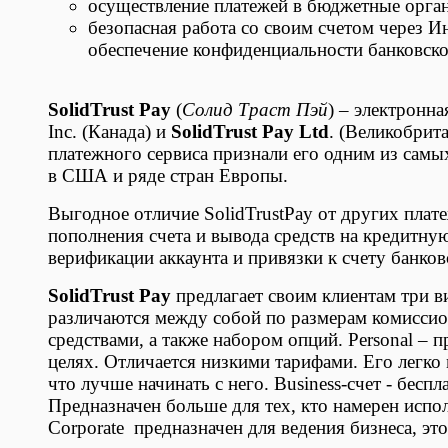
осуществление платежей в бюджетные орган
безопасная работа со своим счетом через 
обеспечение конфиденциальности банковск
SolidTrust Pay
(
Солид Траст Пэй
) – электронн
Inc. (Канада) и
SolidTrust Pay Ltd
. (Великобрит
платежного сервиса признали его одним из самы
в США и ряде стран Европы.
Выгодное отличие SolidTrustPay от других плате
пополнения счета и вывода средств на кредитну
верификации аккаунта и привязки к счету банков
SolidTrust Pay
предлагает своим клиентам три вид
различаются между собой по размерам комисси
средствами, а также набором опций. Personal – 
целях. Отличается низкими тарифами. Его легко 
что лучше начинать с него. Business-счет - бес
Предназначен больше для тех, кто намерен испол
Corporate предназначен для ведения бизнеса, эт