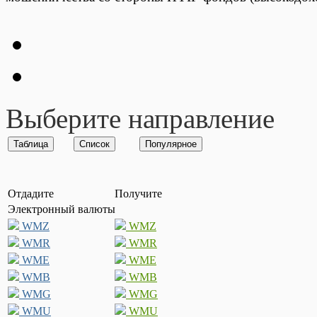
Выберите направление
Отдадите
Получите
Электронный валюты
WMZ
WMZ
WMR
WMR
WME
WME
WMB
WMB
WMG
WMG
WMU
WMU