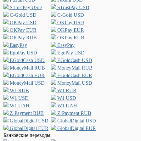
STrustPay USD
STrustPay USD
C-Gold USD
C-Gold USD
OKPay USD
OKPay USD
OKPay EUR
OKPay EUR
OKPay RUB
OKPay RUB
EasyPay
EasyPay
EgoPay USD
EgoPay USD
EGoldCash USD
EGoldCash USD
MoneyMail RUB
MoneyMail RUB
EGoldCash EUR
EGoldCash EUR
MoneyMail USD
MoneyMail USD
W1 RUB
W1 RUB
W1 USD
W1 USD
W1 UAH
W1 UAH
Z-Payment RUB
Z-Payment RUB
GlobalDigital USD
GlobalDigital USD
GlobalDigital EUR
GlobalDigital EUR
Банковские переводы