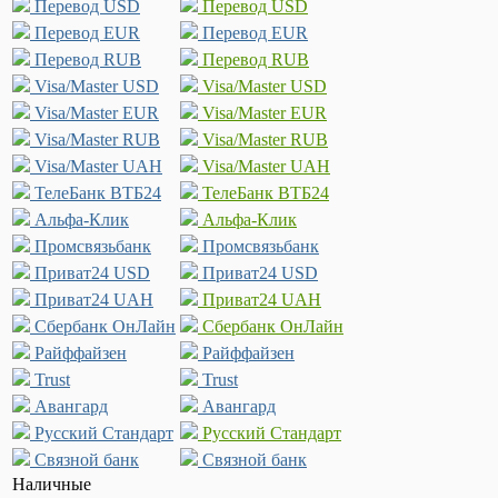
Перевод USD
Перевод USD
Перевод EUR
Перевод EUR
Перевод RUB
Перевод RUB
Visa/Master USD
Visa/Master USD
Visa/Master EUR
Visa/Master EUR
Visa/Master RUB
Visa/Master RUB
Visa/Master UAH
Visa/Master UAH
ТелеБанк ВТБ24
ТелеБанк ВТБ24
Альфа-Клик
Альфа-Клик
Промсвязьбанк
Промсвязьбанк
Приват24 USD
Приват24 USD
Приват24 UAH
Приват24 UAH
Сбербанк ОнЛайн
Сбербанк ОнЛайн
Райффайзен
Райффайзен
Trust
Trust
Авангард
Авангард
Русский Стандарт
Русский Стандарт
Связной банк
Связной банк
Наличные