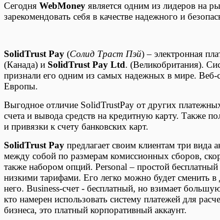
Сегодня
WebMoney
является одним из лидеров на ры
зарекомендовать себя в качестве надежного и безопа
SolidTrust Pay
(
Солид Траст Пэй
) – электронная пл
(Канада) и
SolidTrust Pay Ltd
. (Великобритания). Си
признали его одним из самых надежных в мире. Веб-
Европы.
Выгодное отличие SolidTrustPay от других платежных
счета и вывода средств на кредитную карту. Также п
и привязки к счету банковских карт.
SolidTrust Pay
предлагает своим клиентам три вида ак
между собой по размерам комиссионных сборов, ско
также набором опций. Personal – простой бесплатный
низкими тарифами. Его легко можно будет сменить в 
него. Business-счет - бесплатный, но взимает большу
кто намерен использовать систему платежей для расче
бизнеса, это платный корпоративный аккаунт.