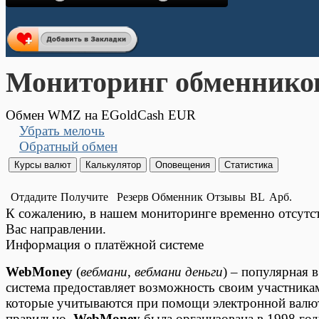
Мониторинг обменнико
Обмен WMZ на EGoldCash EUR
Убрать мелочь
Обратный обмен
Отдадите
Получите
Резерв
Обменник
Отзывы
BL
Арб.
К сожалению, в нашем мониторинге временно отсут
Вас направлении.
Информация о платёжной системе
WebMoney
(
вебмани
,
вебмани деньги
) – популярная 
система предоставляет возможность своим участника
которые учитываются при помощи электронной валюты
правильно.
WebMoney
была организована в 1998 год