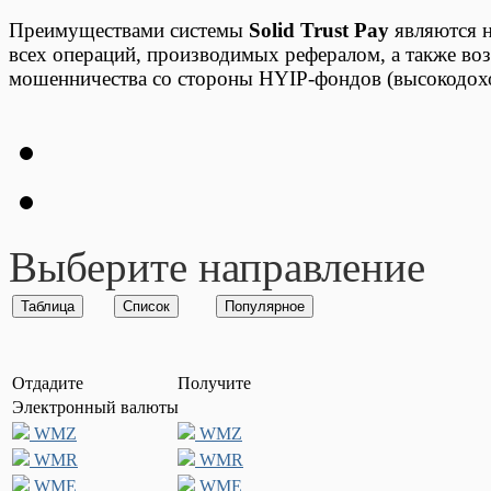
Преимуществами системы
Solid Trust Pay
являются н
всех операций, производимых рефералом, а также во
мошенничества со стороны HYIP-фондов (высокодох
Выберите направление
Отдадите
Получите
Электронный валюты
WMZ
WMZ
WMR
WMR
WME
WME