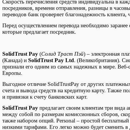
Скорость перечисления средств индивидуальна в кажд
посредников, времени отправления, разницы в часов
переводов банк проверяет благонадежность клиента, 
Перед осуществлением перевода необходимо заранее 
которые предлагает посредник.
SolidTrust Pay
(
Солид Траст Пэй
) – электронная пл
(Канада) и
SolidTrust Pay Ltd
. (Великобритания). Си
признали его одним из самых надежных в мире. Веб-
Европы.
Выгодное отличие SolidTrustPay от других платежных
счета и вывода средств на кредитную карту. Также п
и привязки к счету банковских карт.
SolidTrust Pay
предлагает своим клиентам три вида ак
между собой по размерам комиссионных сборов, ско
также набором опций. Personal – простой бесплатный
низкими тарифами. Его легко можно будет сменить в 