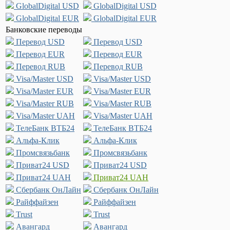
GlobalDigital USD
GlobalDigital USD
GlobalDigital EUR
GlobalDigital EUR
Банковские переводы
Перевод USD
Перевод USD
Перевод EUR
Перевод EUR
Перевод RUB
Перевод RUB
Visa/Master USD
Visa/Master USD
Visa/Master EUR
Visa/Master EUR
Visa/Master RUB
Visa/Master RUB
Visa/Master UAH
Visa/Master UAH
ТелеБанк ВТБ24
ТелеБанк ВТБ24
Альфа-Клик
Альфа-Клик
Промсвязьбанк
Промсвязьбанк
Приват24 USD
Приват24 USD
Приват24 UAH
Приват24 UAH
Сбербанк ОнЛайн
Сбербанк ОнЛайн
Райффайзен
Райффайзен
Trust
Trust
Авангард
Авангард