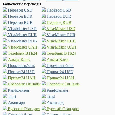
Банковские переводы
Перевод USD
Перевод USD
Перевод EUR
Перевод EUR
Перевод RUB
Перевод RUB
Visa/Master USD
Visa/Master USD
Visa/Master EUR
Visa/Master EUR
Visa/Master RUB
Visa/Master RUB
Visa/Master UAH
Visa/Master UAH
ТелеБанк ВТБ24
ТелеБанк ВТБ24
Альфа-Клик
Альфа-Клик
Промсвязьбанк
Промсвязьбанк
Приват24 USD
Приват24 USD
Приват24 UAH
Приват24 UAH
Сбербанк ОнЛайн
Сбербанк ОнЛайн
Райффайзен
Райффайзен
Trust
Trust
Авангард
Авангард
Русский Стандарт
Русский Стандарт
Связной банк
Связной банк