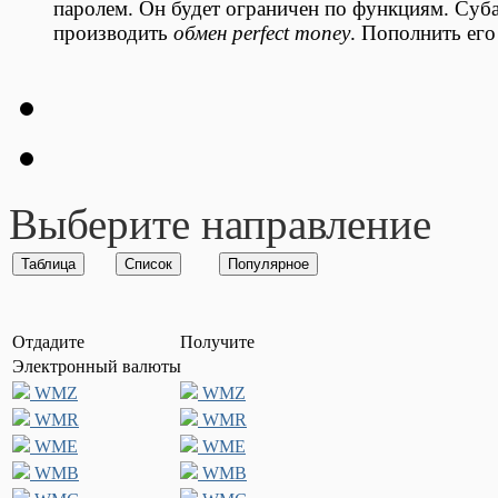
паролем. Он будет ограничен по функциям. Суба
производить
обмен perfect money
. Пополнить его
Выберите направление
Отдадите
Получите
Электронный валюты
WMZ
WMZ
WMR
WMR
WME
WME
WMB
WMB