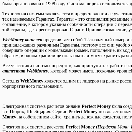
была организована в 1998 году. Система широко используется 
Технология системы заключается в предоставлении ее участни
так называемых Гарантах. Гаранты – это специализированные
соглашение, в котором указаны особенности операций с перед
той страны, где зарегистрирован Гарант. Приняв соглашение, 
WebMoney кошелек
представляет собой 12-тизначный номер и 
принадлежащих различным Гарантам, поэтому все они удобно
совершать операции с кошельками (обмен, пополнение, вывод
образом, в одном хранилище пользователи могут хранить разл
Все участники системы перед тем, как приступить к работе с
аттестат WebMoney
, который может иметь несколько уровне
Сегодня
WebMoney
является одним из лидеров на рынке росси
корпоративного пользования.
Электронная система расчетов онлайн
Perfect Money
была созд
в г. Цюрих, Швейцария. Сервис
Perfect Money
позволяет оплач
Money
на собственном сайте, хранить денежные средства, пол
Электронная система расчетов
Perfect Money
(
Перфект Мани
,