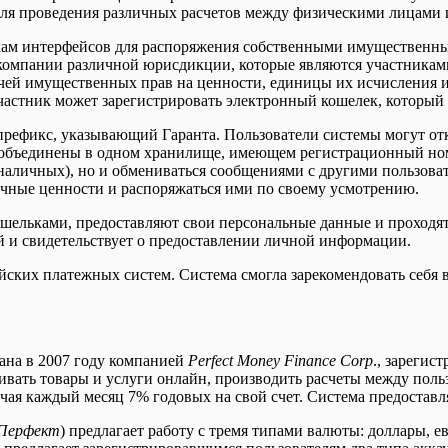
для проведения различных расчетов между физическими лицами и
кам интерфейсов для распоряжения собственными имущественным
 компании различной юрисдикции, которые являются участника
ачей имущественных прав на ценности, единицы их исчисления и
участник может зарегистрировать электронный кошелек, который 
префикс, указывающий Гаранта. Пользователи системы могут отк
 объединены в одном хранилище, имеющем регистрационный ном
 наличных), но и обмениваться сообщениями с другими пользова
ичные ценности и распоряжаться ими по своему усмотрению.
 кошельками, предоставляют свои персональные данные и проход
й и свидетельствует о предоставлении личной информации.
йских платежных систем. Система смогла зарекомендовать себя в
ана в 2007 году компанией
Perfect Money Finance Corp
., зареги
ивать товары и услуги онлайн, производить расчеты между поль
учая каждый месяц 7% годовых на свой счет. Система предостав
Перфект
) предлагает работу с тремя типами валюты: доллары, е