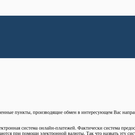
менные пункты, производящие обмен в интересующем Вас напра
лектронная система онлайн-платежей. Фактически система предо
аются при помощи электронной валюты. Так что назвать эту си