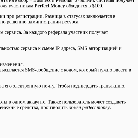
та на выбор – Business и Personal. Участник системы получает
ароля участникам
Perfect Money
обходится в $100.
ки при регистрации. Разница в статусах заключается в
 по решению администрации ресурса.
м сервиса. За каждого реферала участник получает
льностью сервиса к смене IP-адреса, SMS-авторизацией и
 изменения.
 высылается SMS-сообщение с кодом, который нужно ввести в
на его электронную почту. Чтобы подтвердить транзакцию,
ты в одном аккаунте. Также пользователь может создавать
денежные средства, производить
обмен perfect money
.