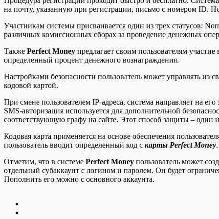
Процедура регистрации проходит быстро и бесплатно. Система 
на почту, указанную при регистрации, письмо с номером ID. Н
Участникам системы присваивается один из трех статусов: Norm
различных комиссионных сборах за проведение денежных опер
Также
Perfect Money
предлагает своим пользователям участие 
определенный процент денежного вознаграждения.
Настройками безопасности пользователь может управлять из сво
кодовой картой.
При смене пользователем IP-адреса, система направляет на ег
SMS-авторизация используется для дополнительной безопасно
соответствующую графу на сайте. Этот способ защиты – один 
Кодовая карта применяется на основе обеспечения пользовател
пользователь вводит определенный код с
карты Perfect Money
.
Отметим, что в системе
Perfect Money
пользователь может созд
отдельный субаккаунт с логином и паролем. Он будет огранич
Пополнить его можно с основного аккаунта.