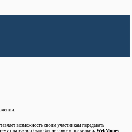
влении.
ставляет возможность своим участникам передавать
стему платежной было бы не совсем правильно.
WebMoney