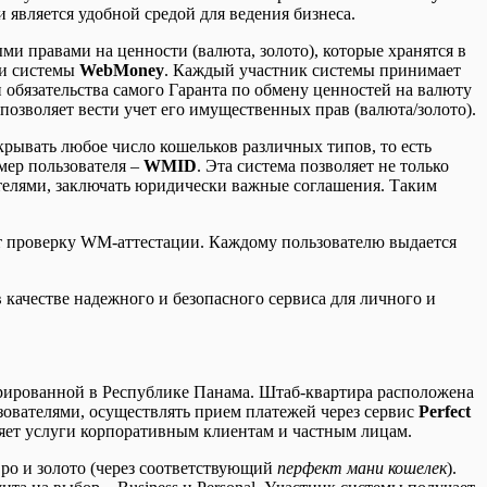
 является удобной средой для ведения бизнеса.
и правами на ценности (валюта, золото), которые хранятся в
ми системы
WebMoney
. Каждый участник системы принимает
 обязательства самого Гаранта по обмену ценностей на валюту
позволяет вести учет его имущественных прав (валюта/золото).
рывать любое число кошельков различных типов, то есть
ер пользователя –
WMID
. Эта система позволяет не только
телями, заключать юридически важные соглашения. Таким
ят проверку WM-аттестации. Каждому пользователю выдается
 качестве надежного и безопасного сервиса для личного и
стрированной в Республике Панама. Штаб-квартира расположена
зователями, осуществлять прием платежей через сервис
Perfect
ляет услуги корпоративным клиентам и частным лицам.
вро и золото (через соответствующий
перфект мани кошелек
).