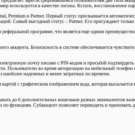
предлагает зарегистрировавшимся пользователям два типа аккаун
омер используется в качестве логина. Кстати, восстановление п
al, Premium и Partner. Первый статус присваивается автоматичес
аций. Самый выгодный статус – Partner. Его присуждают только
в реферальной программе, что является еще одним преимущество
его аккаунта. Безопасность в системе обеспечивается чувствите
о электронную почту письмо с PIN-кодом и просьбой подтвердить
сти. Пользователю во время авторизации на мобильный телефон
из наиболее надежных и менее затратных по времени.
я картой с графическим изображением кода, которая высылается 
авать до 6 дополнительных кошельков разных эквивалентов валю
ен по функциям. Субаккаунт позволяет переводить и принимать 