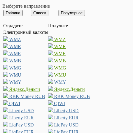
Выберите направление
Отдадите
Получите
Электронный валюты
WMZ
WMZ
WMR
WMR
WME
WME
WMB
WMB
WMG
WMG
WMU
WMU
WMY
WMY
Яндекс.Деньги
Яндекс.Деньги
RBK Money RUB
RBK Money RUB
QIWI
QIWI
Liberty USD
Liberty USD
Liberty EUR
Liberty EUR
LiqPay USD
LiqPay USD
LiqPay EUR
LiqPay EUR