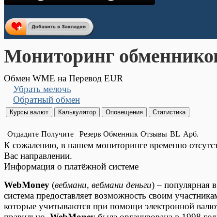
Мониторинг обменнико
Обмен WME на Перевод EUR
Убрать мелочь
Обратный обмен
Отдадите
Получите
Резерв
Обменник
Отзывы
BL
Арб.
К сожалению, в нашем мониторинге временно отсут
Вас направлении.
Информация о платёжной системе
WebMoney
(
вебмани
,
вебмани деньги
) – популярная 
система предоставляет возможность своим участника
которые учитываются при помощи электронной валюты
правильно.
WebMoney
была организована в 1998 год