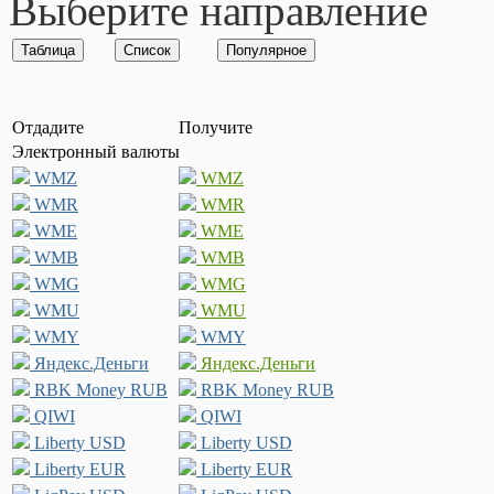
Выберите направление
Отдадите
Получите
Электронный валюты
WMZ
WMZ
WMR
WMR
WME
WME
WMB
WMB
WMG
WMG
WMU
WMU
WMY
WMY
Яндекс.Деньги
Яндекс.Деньги
RBK Money RUB
RBK Money RUB
QIWI
QIWI
Liberty USD
Liberty USD
Liberty EUR
Liberty EUR