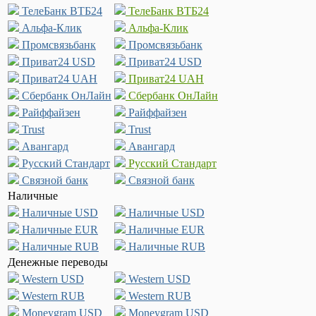
ТелеБанк ВТБ24
ТелеБанк ВТБ24
Альфа-Клик
Альфа-Клик
Промсвязьбанк
Промсвязьбанк
Приват24 USD
Приват24 USD
Приват24 UAH
Приват24 UAH
Сбербанк ОнЛайн
Сбербанк ОнЛайн
Райффайзен
Райффайзен
Trust
Trust
Авангард
Авангард
Русский Стандарт
Русский Стандарт
Связной банк
Связной банк
Наличные
Наличные USD
Наличные USD
Наличные EUR
Наличные EUR
Наличные RUB
Наличные RUB
Денежные переводы
Western USD
Western USD
Western RUB
Western RUB
Moneygram USD
Moneygram USD