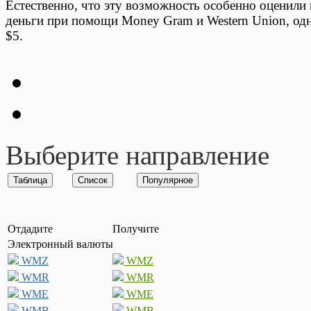
Естественно, что эту возможность особенно оценили
деньги при помощи Money Gram и Western Union, одн
$5.
Выберите направление
Отдадите
Получите
Электронный валюты
WMZ
WMZ
WMR
WMR
WME
WME
WMB
WMB