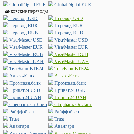
GlobalDigital EUR
GlobalDigital EUR
Банковские переводы
Перевод USD
Перевод USD
Перевод EUR
Перевод EUR
Перевод RUB
Перевод RUB
Visa/Master USD
Visa/Master USD
Visa/Master EUR
Visa/Master EUR
Visa/Master RUB
Visa/Master RUB
Visa/Master UAH
Visa/Master UAH
ТелеБанк ВТБ24
ТелеБанк ВТБ24
Альфа-Клик
Альфа-Клик
Промсвязьбанк
Промсвязьбанк
Приват24 USD
Приват24 USD
Приват24 UAH
Приват24 UAH
Сбербанк ОнЛайн
Сбербанк ОнЛайн
Райффайзен
Райффайзен
Trust
Trust
Авангард
Авангард
Русский Стандарт
Русский Стандарт