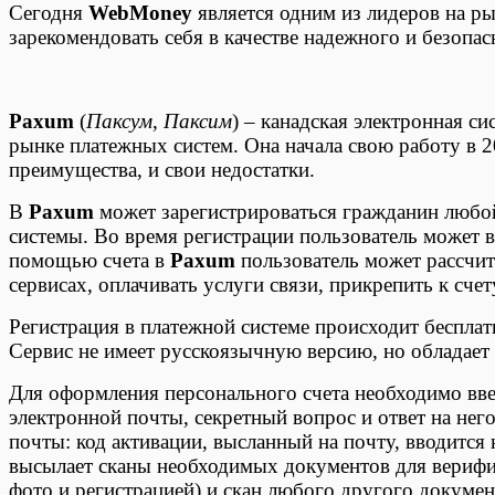
Сегодня
WebMoney
является одним из лидеров на ры
зарекомендовать себя в качестве надежного и безопа
Paxum
(
Паксум
,
Паксим
) – канадская электронная си
рынке платежных систем. Она начала свою работу в 2
преимущества, и свои недостатки.
В
Paxum
может зарегистрироваться гражданин любой
системы. Во время регистрации пользователь может в
помощью счета в
Paxum
пользователь может рассчит
сервисах, оплачивать услуги связи, прикрепить к счету
Регистрация в платежной системе происходит бесплат
Сервис не имеет русскоязычную версию, но обладае
Для оформления персонального счета необходимо вве
электронной почты, секретный вопрос и ответ на нег
почты: код активации, высланный на почту, вводится 
высылает сканы необходимых документов для верифик
фото и регистрацией) и скан любого другого докумен