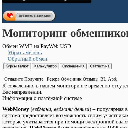
Мониторинг обменнико
Обмен WME на PayWeb USD
Убрать мелочь
Обратный обмен
Отдадите
Получите
Резерв
Обменник
Отзывы
BL
Арб.
К сожалению, в нашем мониторинге временно отсут
Вас направлении.
Информация о платёжной системе
WebMoney
(
вебмани
,
вебмани деньги
) – популярная 
система предоставляет возможность своим участника
которые учитываются при помощи электронной валюты
правильно.
WebMoney
была организована в 1998 год