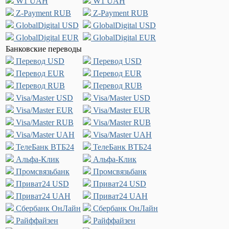
W1 UAH
W1 UAH
Z-Payment RUB
Z-Payment RUB
GlobalDigital USD
GlobalDigital USD
GlobalDigital EUR
GlobalDigital EUR
Банковские переводы
Перевод USD
Перевод USD
Перевод EUR
Перевод EUR
Перевод RUB
Перевод RUB
Visa/Master USD
Visa/Master USD
Visa/Master EUR
Visa/Master EUR
Visa/Master RUB
Visa/Master RUB
Visa/Master UAH
Visa/Master UAH
ТелеБанк ВТБ24
ТелеБанк ВТБ24
Альфа-Клик
Альфа-Клик
Промсвязьбанк
Промсвязьбанк
Приват24 USD
Приват24 USD
Приват24 UAH
Приват24 UAH
Сбербанк ОнЛайн
Сбербанк ОнЛайн
Райффайзен
Райффайзен