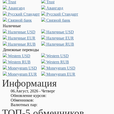
Trust
Trust
Авангард
Авангард
Русский Стандарт
Русский Стандарт
Связной банк
Связной банк
Наличные
Наличные USD
Наличные USD
Наличные EUR
Наличные EUR
Наличные RUB
Наличные RUB
Денежные переводы
Western USD
Western USD
Western RUB
Western RUB
Moneygram USD
Moneygram USD
Moneygram EUR
Moneygram EUR
Информация
06.Август, 2026 - Четверг
Обновление курсов:
Обменников:
Валютных пар:
ТОП-5 обменников