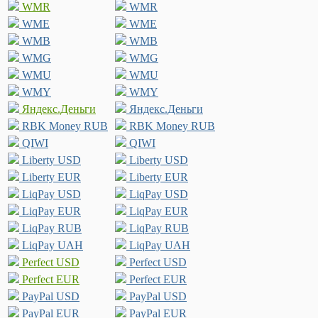
WMR
WMR
WME
WME
WMB
WMB
WMG
WMG
WMU
WMU
WMY
WMY
Яндекс.Деньги
Яндекс.Деньги
RBK Money RUB
RBK Money RUB
QIWI
QIWI
Liberty USD
Liberty USD
Liberty EUR
Liberty EUR
LiqPay USD
LiqPay USD
LiqPay EUR
LiqPay EUR
LiqPay RUB
LiqPay RUB
LiqPay UAH
LiqPay UAH
Perfect USD
Perfect USD
Perfect EUR
Perfect EUR
PayPal USD
PayPal USD
PayPal EUR
PayPal EUR