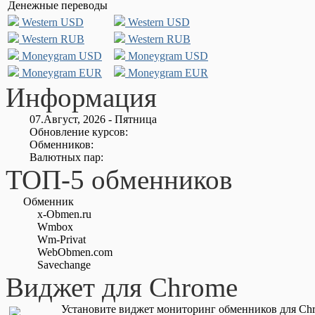
Денежные переводы
Western USD
Western USD
Western RUB
Western RUB
Moneygram USD
Moneygram USD
Moneygram EUR
Moneygram EUR
Информация
07.Август, 2026 - Пятница
Обновление курсов:
Обменников:
Валютных пар:
ТОП-5 обменников
Обменник
x-Obmen.ru
Wmbox
Wm-Privat
WebObmen.com
Savechange
Виджет для Chrome
Установите виджет мониторинг обменников для Chr