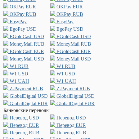
OKPay EUR
OKPay EUR
OKPay RUB
OKPay RUB
EasyPay
EasyPay
EgoPay USD
EgoPay USD
EGoldCash USD
EGoldCash USD
MoneyMail RUB
MoneyMail RUB
EGoldCash EUR
EGoldCash EUR
MoneyMail USD
MoneyMail USD
W1 RUB
W1 RUB
W1 USD
W1 USD
W1 UAH
W1 UAH
Z-Payment RUB
Z-Payment RUB
GlobalDigital USD
GlobalDigital USD
GlobalDigital EUR
GlobalDigital EUR
Банковские переводы
Перевод USD
Перевод USD
Перевод EUR
Перевод EUR
Перевод RUB
Перевод RUB