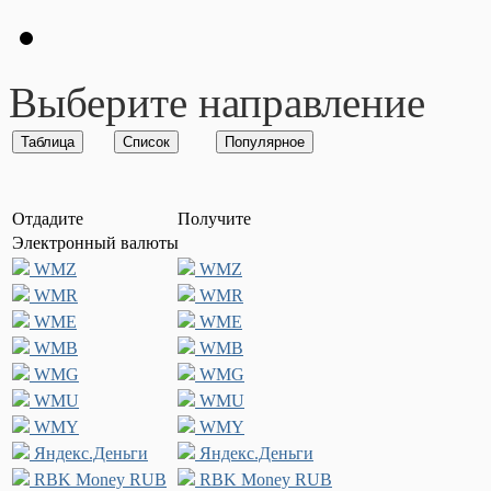
Выберите направление
Отдадите
Получите
Электронный валюты
WMZ
WMZ
WMR
WMR
WME
WME
WMB
WMB
WMG
WMG
WMU
WMU
WMY
WMY
Яндекс.Деньги
Яндекс.Деньги
RBK Money RUB
RBK Money RUB