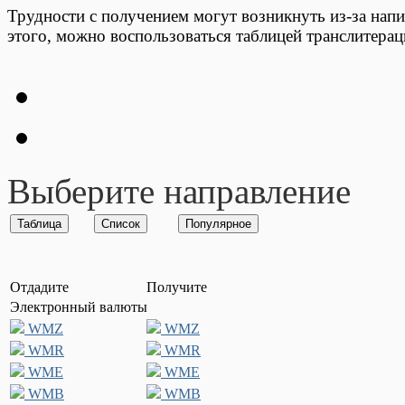
Трудности с получением могут возникнуть из-за нап
этого, можно воспользоваться таблицей транслитерац
Выберите направление
Отдадите
Получите
Электронный валюты
WMZ
WMZ
WMR
WMR
WME
WME
WMB
WMB