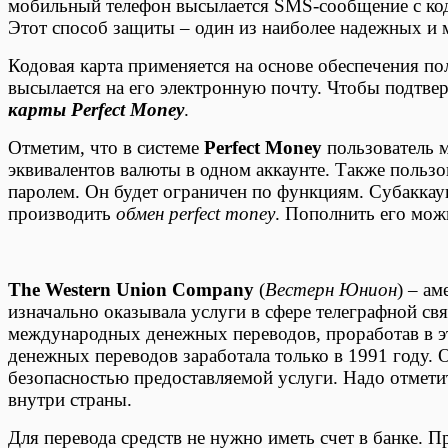
мобильный телефон высылается SMS-сообщение с код
Этот способ защиты – один из наиболее надежных и 
Кодовая карта применяется на основе обеспечения по
высылается на его электронную почту. Чтобы подтвер
карты Perfect Money
.
Отметим, что в системе
Perfect Money
пользователь 
эквивалентов валюты в одном аккаунте. Также пользо
паролем. Он будет ограничен по функциям. Субаккау
производить
обмен perfect money
. Пополнить его мож
The Western Union Company
(
Вестерн Юнион
) – а
изначально оказывала услуги в сфере телеграфной св
международных денежных переводов, проработав в это
денежных переводов заработала только в 1991 году. 
безопасностью предоставляемой услуги. Надо отметит
внутри страны.
Для перевода средств не нужно иметь счет в банке. 