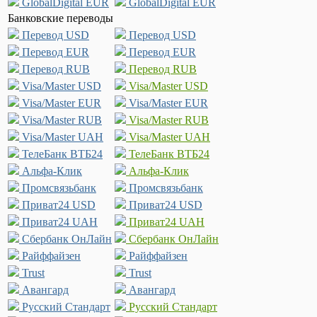
GlobalDigital EUR
GlobalDigital EUR
Банковские переводы
Перевод USD
Перевод USD
Перевод EUR
Перевод EUR
Перевод RUB
Перевод RUB
Visa/Master USD
Visa/Master USD
Visa/Master EUR
Visa/Master EUR
Visa/Master RUB
Visa/Master RUB
Visa/Master UAH
Visa/Master UAH
ТелеБанк ВТБ24
ТелеБанк ВТБ24
Альфа-Клик
Альфа-Клик
Промсвязьбанк
Промсвязьбанк
Приват24 USD
Приват24 USD
Приват24 UAH
Приват24 UAH
Сбербанк ОнЛайн
Сбербанк ОнЛайн
Райффайзен
Райффайзен
Trust
Trust
Авангард
Авангард
Русский Стандарт
Русский Стандарт