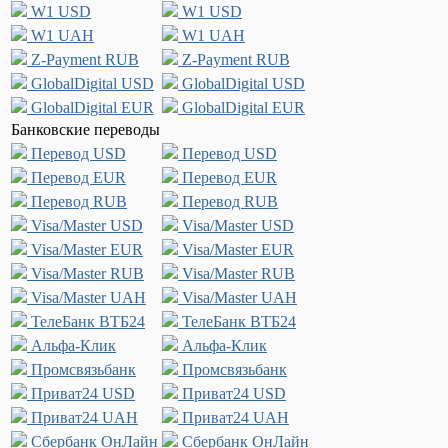
W1 USD
W1 USD
W1 UAH
W1 UAH
Z-Payment RUB
Z-Payment RUB
GlobalDigital USD
GlobalDigital USD
GlobalDigital EUR
GlobalDigital EUR
Банковские переводы
Перевод USD
Перевод USD
Перевод EUR
Перевод EUR
Перевод RUB
Перевод RUB
Visa/Master USD
Visa/Master USD
Visa/Master EUR
Visa/Master EUR
Visa/Master RUB
Visa/Master RUB
Visa/Master UAH
Visa/Master UAH
ТелеБанк ВТБ24
ТелеБанк ВТБ24
Альфа-Клик
Альфа-Клик
Промсвязьбанк
Промсвязьбанк
Приват24 USD
Приват24 USD
Приват24 UAH
Приват24 UAH
Сбербанк ОнЛайн
Сбербанк ОнЛайн