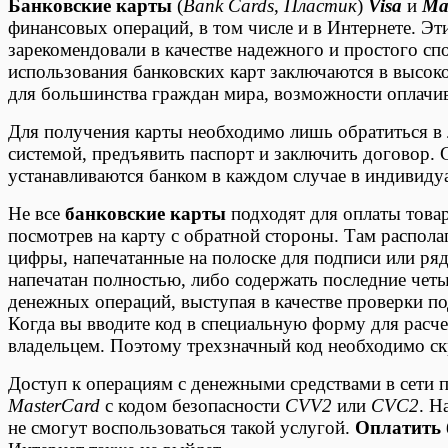
Банковские карты
(
Bank Cards
,
Пластик
)
Visa
и
Ma
финансовых операций, в том числе и в Интернете. Э
зарекомендовали в качестве надежного и простого с
использования банковских карт заключаются в высоко
для большинства граждан мира, возможности оплачив
Для получения карты необходимо лишь обратиться в
системой, предъявить паспорт и заключить договор.
устанавливаются банком в каждом случае в индивиду
Не все
банковские карты
подходят для оплаты товар
посмотрев на карту с обратной стороны. Там распола
цифры, напечатанные на полоске для подписи или ря
напечатан полностью, либо содержать последние чет
денежных операций, выступая в качестве проверки п
Когда вы вводите код в специальную форму для расче
владельцем. Поэтому трехзначный код необходимо ск
Доступ к операциям с денежными средствами в сети
MasterCard
с кодом безопасности
CVV2
или
CVC2
. Н
не смогут воспользоваться такой услугой.
Оплатить 