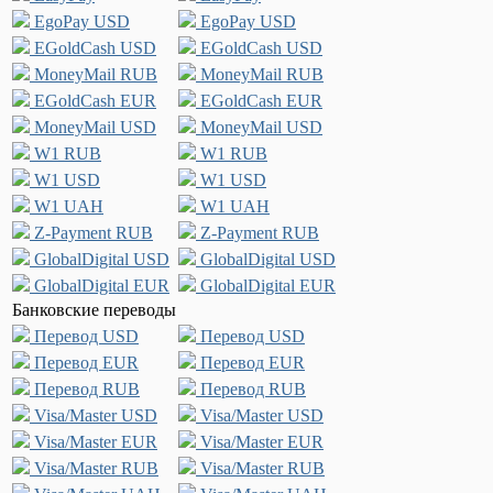
EgoPay USD
EgoPay USD
EGoldCash USD
EGoldCash USD
MoneyMail RUB
MoneyMail RUB
EGoldCash EUR
EGoldCash EUR
MoneyMail USD
MoneyMail USD
W1 RUB
W1 RUB
W1 USD
W1 USD
W1 UAH
W1 UAH
Z-Payment RUB
Z-Payment RUB
GlobalDigital USD
GlobalDigital USD
GlobalDigital EUR
GlobalDigital EUR
Банковские переводы
Перевод USD
Перевод USD
Перевод EUR
Перевод EUR
Перевод RUB
Перевод RUB
Visa/Master USD
Visa/Master USD
Visa/Master EUR
Visa/Master EUR
Visa/Master RUB
Visa/Master RUB