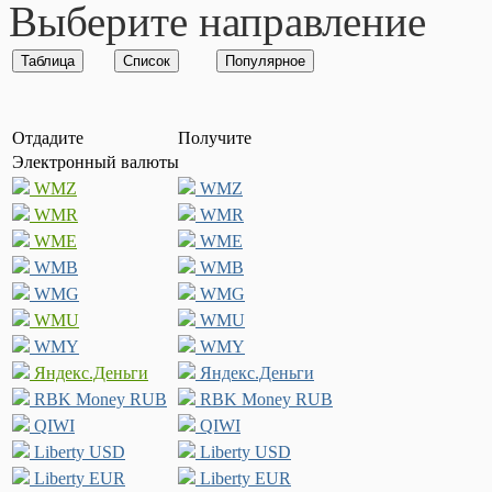
Выберите направление
Отдадите
Получите
Электронный валюты
WMZ
WMZ
WMR
WMR
WME
WME
WMB
WMB
WMG
WMG
WMU
WMU
WMY
WMY
Яндекс.Деньги
Яндекс.Деньги
RBK Money RUB
RBK Money RUB
QIWI
QIWI
Liberty USD
Liberty USD
Liberty EUR
Liberty EUR