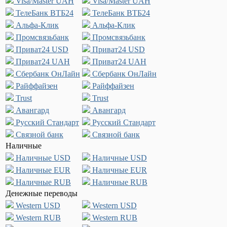
Visa/Master UAH
Visa/Master UAH
ТелеБанк ВТБ24
ТелеБанк ВТБ24
Альфа-Клик
Альфа-Клик
Промсвязьбанк
Промсвязьбанк
Приват24 USD
Приват24 USD
Приват24 UAH
Приват24 UAH
Сбербанк ОнЛайн
Сбербанк ОнЛайн
Райффайзен
Райффайзен
Trust
Trust
Авангард
Авангард
Русский Стандарт
Русский Стандарт
Связной банк
Связной банк
Наличные
Наличные USD
Наличные USD
Наличные EUR
Наличные EUR
Наличные RUB
Наличные RUB
Денежные переводы
Western USD
Western USD
Western RUB
Western RUB