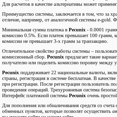
Для расчетов в качестве альтернативы может применя
Преимущество системы, заключается в том, что за хран
отличие, например, от аналогичной системы e-gold. 
Минимальная сумма платежа в
Pecunix
- 0.0001 грамм
комиссию 0.5%. Если платеж превышает 100 грамм, к
комиссии не превышает 3-х грамм за транзакцию.
Отличительное свойство работы системы – пользовате
комиссионный сбор.
Pecunix
предлагает такие вариа
получателю или поделить комиссию поровну между у
Pecunix
поддерживает 22 национальные валюты, вклю
страны, регистрация в системе бесплатная. В качеств
при регистрации. После регистрации пользователь 
проведения операций. Трехуровневая система безопа
Интерфейс платежной системы
Pecunix
очень простой
Для пополнения или обналичивания средств со счета 
обменных пунктов, которые позволят осуществить
а
вы сможете найти на нашем сайте.