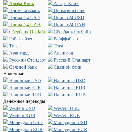
Альфа-Клик
Альфа-Клик
Промсвязьбанк
Промсвязьбанк
Приват24 USD
Приват24 USD
Приват24 UAH
Приват24 UAH
Сбербанк ОнЛайн
Сбербанк ОнЛайн
Райффайзен
Райффайзен
Trust
Trust
Авангард
Авангард
Русский Стандарт
Русский Стандарт
Связной банк
Связной банк
Наличные
Наличные USD
Наличные USD
Наличные EUR
Наличные EUR
Наличные RUB
Наличные RUB
Денежные переводы
Western USD
Western USD
Western RUB
Western RUB
Moneygram USD
Moneygram USD
Moneygram EUR
Moneygram EUR