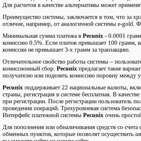
Для расчетов в качестве альтернативы может применя
Преимущество системы, заключается в том, что за хран
отличие, например, от аналогичной системы e-gold. 
Минимальная сумма платежа в
Pecunix
- 0.0001 грамм
комиссию 0.5%. Если платеж превышает 100 грамм, к
комиссии не превышает 3-х грамм за транзакцию.
Отличительное свойство работы системы – пользовате
комиссионный сбор.
Pecunix
предлагает такие вариа
получателю или поделить комиссию поровну между у
Pecunix
поддерживает 22 национальные валюты, вклю
страны, регистрация в системе бесплатная. В качеств
при регистрации. После регистрации пользователь 
проведения операций. Трехуровневая система безопа
Интерфейс платежной системы
Pecunix
очень простой
Для пополнения или обналичивания средств со счета 
обменных пунктов, которые позволят осуществить
а
вы сможете найти на нашем сайте.