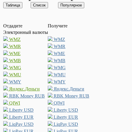
Отдадите
Получите
Электронный валюты
WMZ
WMZ
WMR
WMR
WME
WME
WMB
WMB
WMG
WMG
WMU
WMU
WMY
WMY
Яндекс.Деньги
Яндекс.Деньги
RBK Money RUB
RBK Money RUB
QIWI
QIWI
Liberty USD
Liberty USD
Liberty EUR
Liberty EUR
LiqPay USD
LiqPay USD
LiqPay EUR
LiqPay EUR