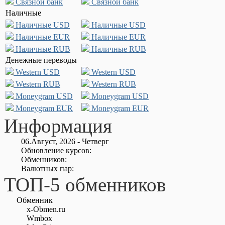
Связной банк
Связной банк
Наличные
Наличные USD
Наличные USD
Наличные EUR
Наличные EUR
Наличные RUB
Наличные RUB
Денежные переводы
Western USD
Western USD
Western RUB
Western RUB
Moneygram USD
Moneygram USD
Moneygram EUR
Moneygram EUR
Информация
06.Август, 2026 - Четверг
Обновление курсов:
Обменников:
Валютных пар:
ТОП-5 обменников
Обменник
x-Obmen.ru
Wmbox