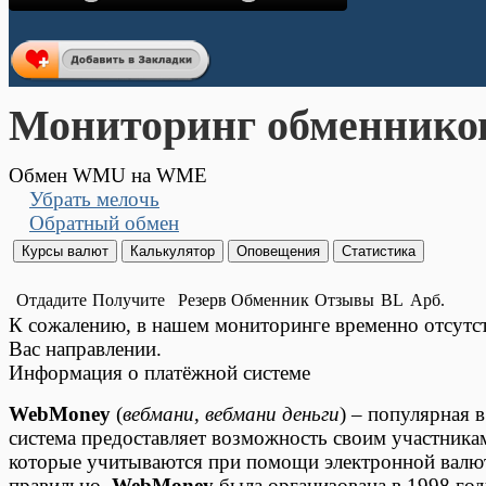
Мониторинг обменнико
Обмен WMU на WME
Убрать мелочь
Обратный обмен
Отдадите
Получите
Резерв
Обменник
Отзывы
BL
Арб.
К сожалению, в нашем мониторинге временно отсут
Вас направлении.
Информация о платёжной системе
WebMoney
(
вебмани
,
вебмани деньги
) – популярная 
система предоставляет возможность своим участника
которые учитываются при помощи электронной валюты
правильно.
WebMoney
была организована в 1998 год