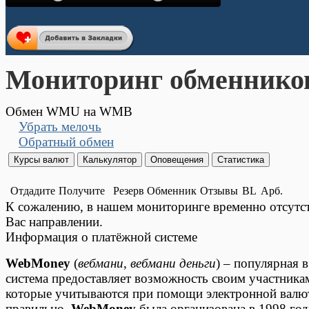
Мониторинг обменнико
Обмен WMU на WMB
Убрать мелочь
Обратный обмен
Отдадите
Получите
Резерв
Обменник
Отзывы
BL
Арб.
К сожалению, в нашем мониторинге временно отсут
Вас направлении.
Информация о платёжной системе
WebMoney
(
вебмани
,
вебмани деньги
) – популярная 
система предоставляет возможность своим участника
которые учитываются при помощи электронной валюты
правильно.
WebMoney
была организована в 1998 год