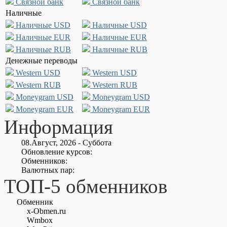
Связной банк
Связной банк
Наличные
Наличные USD
Наличные USD
Наличные EUR
Наличные EUR
Наличные RUB
Наличные RUB
Денежные переводы
Western USD
Western USD
Western RUB
Western RUB
Moneygram USD
Moneygram USD
Moneygram EUR
Moneygram EUR
Информация
08.Август, 2026 - Суббота
Обновление курсов:
Обменников:
Валютных пар:
ТОП-5 обменников
Обменник
x-Obmen.ru
Wmbox