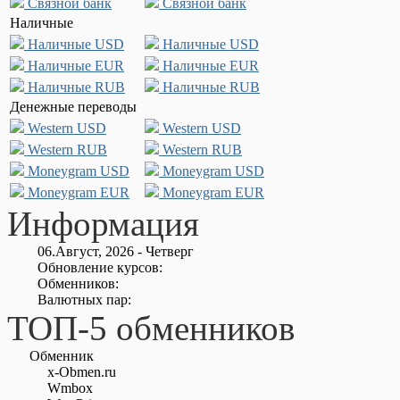
Связной банк
Связной банк
Наличные
Наличные USD
Наличные USD
Наличные EUR
Наличные EUR
Наличные RUB
Наличные RUB
Денежные переводы
Western USD
Western USD
Western RUB
Western RUB
Moneygram USD
Moneygram USD
Moneygram EUR
Moneygram EUR
Информация
06.Август, 2026 - Четверг
Обновление курсов:
Обменников:
Валютных пар:
ТОП-5 обменников
Обменник
x-Obmen.ru
Wmbox