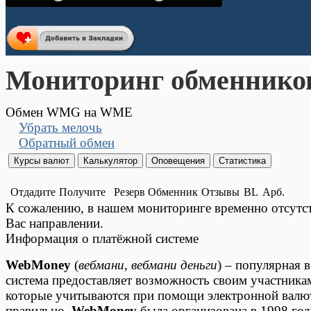
Мониторинг обменнико
Обмен WMG на WME
Убрать мелочь
Обратный обмен
Отдадите
Получите
Резерв
Обменник
Отзывы
BL
Арб.
К сожалению, в нашем мониторинге временно отсут
Вас направлении.
Информация о платёжной системе
WebMoney
(
вебмани
,
вебмани деньги
) – популярная 
система предоставляет возможность своим участника
которые учитываются при помощи электронной валюты
правильно.
WebMoney
была организована в 1998 год