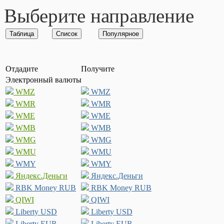
Выберите направление
Отдадите
Получите
Электронный валюты
WMZ
WMZ
WMR
WMR
WME
WME
WMB
WMB
WMG
WMG
WMU
WMU
WMY
WMY
Яндекс.Деньги
Яндекс.Деньги
RBK Money RUB
RBK Money RUB
QIWI
QIWI
Liberty USD
Liberty USD
Liberty EUR
Liberty EUR