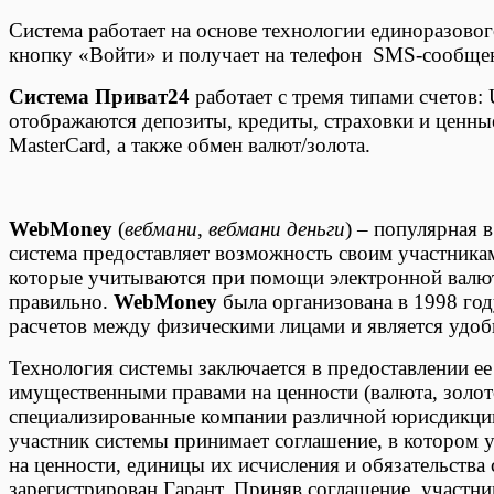
Система работает на основе технологии единоразовог
кнопку «Войти» и получает на телефон SMS-сообщени
Система Приват24
работает с тремя типами счетов:
отображаются депозиты, кредиты, страховки и ценные
MasterCard, а также обмен валют/золота.
WebMoney
(
вебмани
,
вебмани деньги
) – популярная 
система предоставляет возможность своим участника
которые учитываются при помощи электронной валюты
правильно.
WebMoney
была организована в 1998 год
расчетов между физическими лицами и является удобн
Технология системы заключается в предоставлении е
имущественными правами на ценности (валюта, золото
специализированные компании различной юрисдикци
участник системы принимает соглашение, в котором 
на ценности, единицы их исчисления и обязательства 
зарегистрирован Гарант. Приняв соглашение, участн