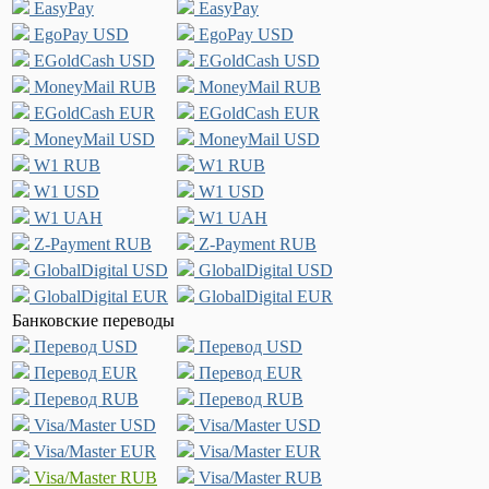
EasyPay
EasyPay
EgoPay USD
EgoPay USD
EGoldCash USD
EGoldCash USD
MoneyMail RUB
MoneyMail RUB
EGoldCash EUR
EGoldCash EUR
MoneyMail USD
MoneyMail USD
W1 RUB
W1 RUB
W1 USD
W1 USD
W1 UAH
W1 UAH
Z-Payment RUB
Z-Payment RUB
GlobalDigital USD
GlobalDigital USD
GlobalDigital EUR
GlobalDigital EUR
Банковские переводы
Перевод USD
Перевод USD
Перевод EUR
Перевод EUR
Перевод RUB
Перевод RUB
Visa/Master USD
Visa/Master USD
Visa/Master EUR
Visa/Master EUR
Visa/Master RUB
Visa/Master RUB