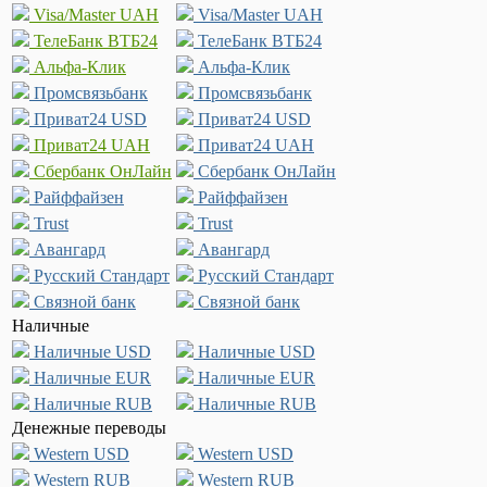
Visa/Master UAH
Visa/Master UAH
ТелеБанк ВТБ24
ТелеБанк ВТБ24
Альфа-Клик
Альфа-Клик
Промсвязьбанк
Промсвязьбанк
Приват24 USD
Приват24 USD
Приват24 UAH
Приват24 UAH
Сбербанк ОнЛайн
Сбербанк ОнЛайн
Райффайзен
Райффайзен
Trust
Trust
Авангард
Авангард
Русский Стандарт
Русский Стандарт
Связной банк
Связной банк
Наличные
Наличные USD
Наличные USD
Наличные EUR
Наличные EUR
Наличные RUB
Наличные RUB
Денежные переводы
Western USD
Western USD
Western RUB
Western RUB