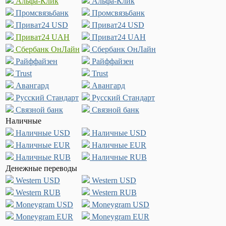
Альфа-Клик
Альфа-Клик
Промсвязьбанк
Промсвязьбанк
Приват24 USD
Приват24 USD
Приват24 UAH
Приват24 UAH
Сбербанк ОнЛайн
Сбербанк ОнЛайн
Райффайзен
Райффайзен
Trust
Trust
Авангард
Авангард
Русский Стандарт
Русский Стандарт
Связной банк
Связной банк
Наличные
Наличные USD
Наличные USD
Наличные EUR
Наличные EUR
Наличные RUB
Наличные RUB
Денежные переводы
Western USD
Western USD
Western RUB
Western RUB
Moneygram USD
Moneygram USD
Moneygram EUR
Moneygram EUR