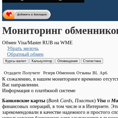
Мониторинг обменнико
Обмен Visa/Master RUB на WME
Убрать мелочь
Обратный обмен
Отдадите
Получите
Резерв
Обменник
Отзывы
BL
Арб.
К сожалению, в нашем мониторинге временно отсут
Вас направлении.
Информация о платёжной системе
Банковские карты
(
Bank Cards
,
Пластик
)
Visa
и
Ma
финансовых операций, в том числе и в Интернете. Э
зарекомендовали в качестве надежного и простого с
использования банковских карт заключаются в высоко