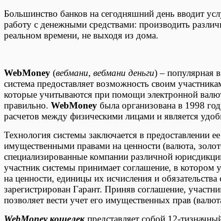
Большинство банков на сегодняшний день вводит усл
работу с денежными средствами: производить различ
реальном времени, не выходя из дома.
WebMoney
(
вебмани
,
вебмани деньги
) – популярная 
система предоставляет возможность своим участника
которые учитываются при помощи электронной валюты
правильно.
WebMoney
была организована в 1998 год
расчетов между физическими лицами и является удобн
Технология системы заключается в предоставлении е
имущественными правами на ценности (валюта, золото
специализированные компании различной юрисдикци
участник системы принимает соглашение, в котором 
на ценности, единицы их исчисления и обязательства 
зарегистрирован Гарант. Приняв соглашение, участн
позволяет вести учет его имущественных прав (валюта
WebMoney кошелек
представляет собой 12-тизначны