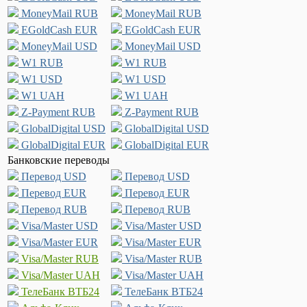
MoneyMail RUB
MoneyMail RUB
EGoldCash EUR
EGoldCash EUR
MoneyMail USD
MoneyMail USD
W1 RUB
W1 RUB
W1 USD
W1 USD
W1 UAH
W1 UAH
Z-Payment RUB
Z-Payment RUB
GlobalDigital USD
GlobalDigital USD
GlobalDigital EUR
GlobalDigital EUR
Банковские переводы
Перевод USD
Перевод USD
Перевод EUR
Перевод EUR
Перевод RUB
Перевод RUB
Visa/Master USD
Visa/Master USD
Visa/Master EUR
Visa/Master EUR
Visa/Master RUB
Visa/Master RUB
Visa/Master UAH
Visa/Master UAH
ТелеБанк ВТБ24
ТелеБанк ВТБ24