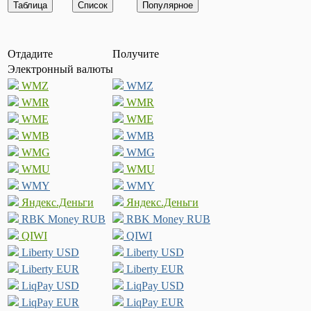
Отдадите
Получите
Электронный валюты
WMZ
WMZ
WMR
WMR
WME
WME
WMB
WMB
WMG
WMG
WMU
WMU
WMY
WMY
Яндекс.Деньги
Яндекс.Деньги
RBK Money RUB
RBK Money RUB
QIWI
QIWI
Liberty USD
Liberty USD
Liberty EUR
Liberty EUR
LiqPay USD
LiqPay USD
LiqPay EUR
LiqPay EUR