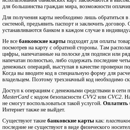
для большинства граждан мира, возможности оплачив
Для получения карты необходимо лишь обратиться в
системой, предъявить паспорт и заключить договор.
устанавливаются банком в каждом случае в индивиду
Не все
банковские карты
подходят для оплаты товар
посмотрев на карту с обратной стороны. Там распола
цифры, напечатанные на полоске для подписи или ря
напечатан полностью, либо содержать последние чет
денежных операций, выступая в качестве проверки п
Когда вы вводите код в специальную форму для расче
владельцем. Поэтому трехзначный код необходимо ск
Доступ к операциям с денежными средствами в сети
MasterCard
с кодом безопасности
CVV2
или
CVC2
. Н
не смогут воспользоваться такой услугой.
Оплатить 
Интернет также не выйдет.
Существуют такие
банковские карты
как:
пластико
последние не существуют в виде физического носител