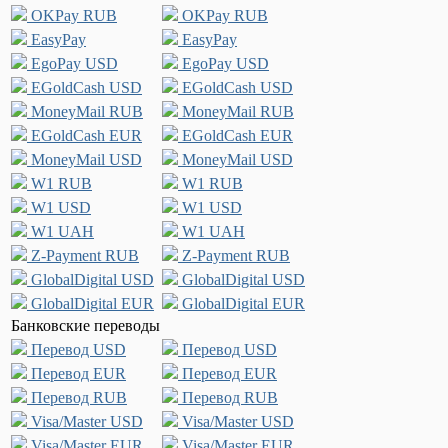
OKPay RUB
OKPay RUB
EasyPay
EasyPay
EgoPay USD
EgoPay USD
EGoldCash USD
EGoldCash USD
MoneyMail RUB
MoneyMail RUB
EGoldCash EUR
EGoldCash EUR
MoneyMail USD
MoneyMail USD
W1 RUB
W1 RUB
W1 USD
W1 USD
W1 UAH
W1 UAH
Z-Payment RUB
Z-Payment RUB
GlobalDigital USD
GlobalDigital USD
GlobalDigital EUR
GlobalDigital EUR
Банковские переводы
Перевод USD
Перевод USD
Перевод EUR
Перевод EUR
Перевод RUB
Перевод RUB
Visa/Master USD
Visa/Master USD
Visa/Master EUR
Visa/Master EUR