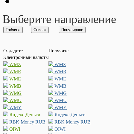
Выберите направление
Отдадите
Получите
Электронный валюты
WMZ
WMZ
WMR
WMR
WME
WME
WMB
WMB
WMG
WMG
WMU
WMU
WMY
WMY
Яндекс.Деньги
Яндекс.Деньги
RBK Money RUB
RBK Money RUB
QIWI
QIWI