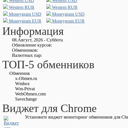
Western USD
Western USD
Western RUB
Western RUB
Moneygram USD
Moneygram USD
Moneygram EUR
Moneygram EUR
Информация
08.Август, 2026 - Суббота
Обновление курсов:
Обменников:
Валютных пар:
ТОП-5 обменников
Обменник
x-Obmen.ru
Wmbox
Wm-Privat
WebObmen.com
Savechange
Виджет для Chrome
Установите виджет мониторинг обменников для Chr