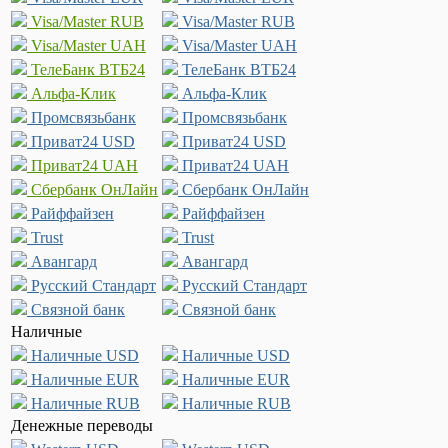
Visa/Master RUB
Visa/Master RUB
Visa/Master UAH
Visa/Master UAH
ТелеБанк ВТБ24
ТелеБанк ВТБ24
Альфа-Клик
Альфа-Клик
Промсвязьбанк
Промсвязьбанк
Приват24 USD
Приват24 USD
Приват24 UAH
Приват24 UAH
Сбербанк ОнЛайн
Сбербанк ОнЛайн
Райффайзен
Райффайзен
Trust
Trust
Авангард
Авангард
Русский Стандарт
Русский Стандарт
Связной банк
Связной банк
Наличные
Наличные USD
Наличные USD
Наличные EUR
Наличные EUR
Наличные RUB
Наличные RUB
Денежные переводы