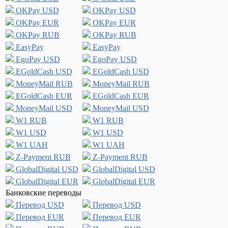
OKPay USD
OKPay USD
OKPay EUR
OKPay EUR
OKPay RUB
OKPay RUB
EasyPay
EasyPay
EgoPay USD
EgoPay USD
EGoldCash USD
EGoldCash USD
MoneyMail RUB
MoneyMail RUB
EGoldCash EUR
EGoldCash EUR
MoneyMail USD
MoneyMail USD
W1 RUB
W1 RUB
W1 USD
W1 USD
W1 UAH
W1 UAH
Z-Payment RUB
Z-Payment RUB
GlobalDigital USD
GlobalDigital USD
GlobalDigital EUR
GlobalDigital EUR
Банковские переводы
Перевод USD
Перевод USD
Перевод EUR
Перевод EUR