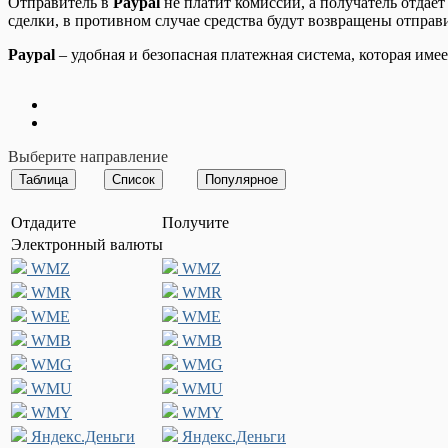
Отправитель в
Paypal
не платит комиссий, а получатель отдае
сделки, в противном случае средства будут возвращены отправ
Paypal
– удобная и безопасная платежная система, которая им
Выберите направление
Отдадите
Получите
Электронный валюты
WMZ
WMZ
WMR
WMR
WME
WME
WMB
WMB
WMG
WMG
WMU
WMU
WMY
WMY
Яндекс.Деньги
Яндекс.Деньги