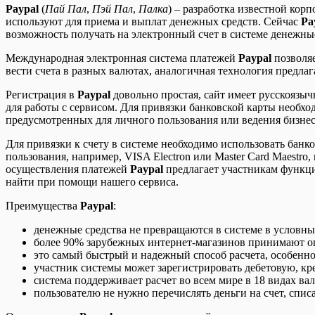
Paypal
(
Пай Пал
,
Пэй Пал
,
Палка
) – разработка известной кор
используют для приема и выплат денежных средств. Сейчас
Pa
возможность получать на электронный счет в системе денежны
Международная электронная система платежей
Paypal
позволяе
вести счета в разных валютах, аналогичная технология предла
Регистрация в
Paypal
довольно простая, сайт имеет русскоязы
для работы с сервисом. Для привязки банковской карты необход
предусмотренных для личного пользования или ведения бизнес
Для привязки к счету в системе необходимо использовать банко
пользования, например, VISA Electron или Master Card Maestro
осуществления платежей
Paypal
предлагает участникам функци
найти при помощи нашего сервиса.
Преимущества
Paypal
:
денежные средства не превращаются в системе в условные
более 90% зарубежных интернет-магазинов принимают 
это самый быстрый и надежный способ расчета, особенно 
участник системы может зарегистрировать дебетовую, кр
система поддерживает расчет во всем мире в 18 видах ва
пользователю не нужно перечислять деньги на счет, списа