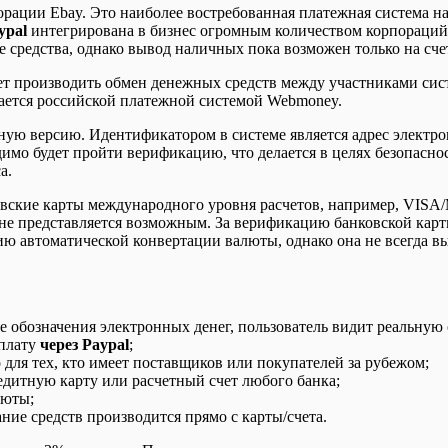
порации Ebay. Это наиболее востребованная платежная система на
ypal
интегрирована в бизнес огромным количеством корпораций 
е средства, однако вывод наличных пока возможен только на сч
т производить обмен денежных средств между участниками сис
гается российской платежной системой Webmoney.
чную версию. Идентификатором в системе является адрес электр
имо будет пройти верификацию, что делается в целях безопаснос
а.
вские карты международного уровня расчетов, например, VISA/Ma
, не представляется возможным. За верификацию банковской карты
ю автоматической конвертации валюты, однако она не всегда 
 обозначения электронных денег, пользователь видит реальную с
оплату
через Paypal
;
для тех, кто имеет поставщиков или покупателей за рубежом;
едитную карту или расчетный счет любого банка;
люты;
ние средств производится прямо с карты/счета.