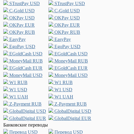
STrustPay USD
STrustPay USD
C-Gold USD
C-Gold USD
OKPay USD
OKPay USD
OKPay EUR
OKPay EUR
OKPay RUB
OKPay RUB
EasyPay
EasyPay
EgoPay USD
EgoPay USD
EGoldCash USD
EGoldCash USD
MoneyMail RUB
MoneyMail RUB
EGoldCash EUR
EGoldCash EUR
MoneyMail USD
MoneyMail USD
W1 RUB
W1 RUB
W1 USD
W1 USD
W1 UAH
W1 UAH
Z-Payment RUB
Z-Payment RUB
GlobalDigital USD
GlobalDigital USD
GlobalDigital EUR
GlobalDigital EUR
Банковские переводы
Перевод USD
Перевод USD