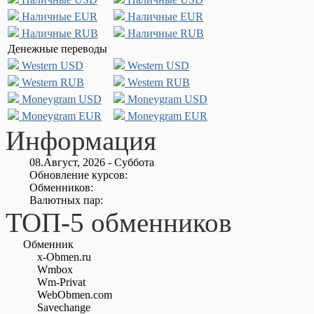
Наличные EUR
Наличные EUR
Наличные RUB
Наличные RUB
Денежные переводы
Western USD
Western USD
Western RUB
Western RUB
Moneygram USD
Moneygram USD
Moneygram EUR
Moneygram EUR
Информация
08.Август, 2026 - Суббота
Обновление курсов:
Обменников:
Валютных пар:
ТОП-5 обменников
Обменник
x-Obmen.ru
Wmbox
Wm-Privat
WebObmen.com
Savechange