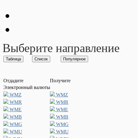
Выберите направление
Отдадите
Получите
Электронный валюты
WMZ
WMZ
WMR
WMR
WME
WME
WMB
WMB
WMG
WMG
WMU
WMU