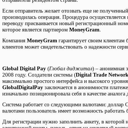
Если отправитель желает отозвать еще не полученный
производилась операция. Процедура осуществляется 
переводу присваивается новый регистрационный номе
которое является партнером
MoneyGram
.
Компания
MoneyGram
гарантирует своим клиентам 
клиентов может свидетельствовать о надежности серв
Global Digital Pay
(
Глобал диджитал
) – анонимная 
2008 году. Создатели системы (
Digital Trade Network
максимально простого интерфейса и высокого уров
GlobalDigitalPay
заключается в анонимности платеже
изначально позиционировала себя в качестве аналога
Система работает со следующими валютами: доллар 
валютами пользователь имеет возможность работать 
Для регистрации нужно заполнить анкету, в которой н
электронной почты, пароль, ответ на секретный вопр