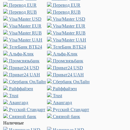
Перевод EUR
Перевод EUR
Перевод RUB
Перевод RUB
Visa/Master USD
Visa/Master USD
Visa/Master EUR
Visa/Master EUR
Visa/Master RUB
Visa/Master RUB
Visa/Master UAH
Visa/Master UAH
ТелеБанк ВТБ24
ТелеБанк ВТБ24
Альфа-Клик
Альфа-Клик
Промсвязьбанк
Промсвязьбанк
Приват24 USD
Приват24 USD
Приват24 UAH
Приват24 UAH
Сбербанк ОнЛайн
Сбербанк ОнЛайн
Райффайзен
Райффайзен
Trust
Trust
Авангард
Авангард
Русский Стандарт
Русский Стандарт
Связной банк
Связной банк
Наличные
Наличные USD
Наличные USD