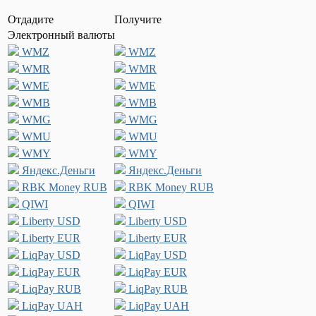
Отдадите
Получите
Электронный валюты
WMZ
WMZ
WMR
WMR
WME
WME
WMB
WMB
WMG
WMG
WMU
WMU
WMY
WMY
Яндекс.Деньги
Яндекс.Деньги
RBK Money RUB
RBK Money RUB
QIWI
QIWI
Liberty USD
Liberty USD
Liberty EUR
Liberty EUR
LiqPay USD
LiqPay USD
LiqPay EUR
LiqPay EUR
LiqPay RUB
LiqPay RUB
LiqPay UAH
LiqPay UAH