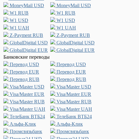
MoneyMail USD
MoneyMail USD
W1 RUB
W1 RUB
W1 USD
W1 USD
W1 UAH
W1 UAH
Z-Payment RUB
Z-Payment RUB
GlobalDigital USD
GlobalDigital USD
GlobalDigital EUR
GlobalDigital EUR
Банковские переводы
Перевод USD
Перевод USD
Перевод EUR
Перевод EUR
Перевод RUB
Перевод RUB
Visa/Master USD
Visa/Master USD
Visa/Master EUR
Visa/Master EUR
Visa/Master RUB
Visa/Master RUB
Visa/Master UAH
Visa/Master UAH
ТелеБанк ВТБ24
ТелеБанк ВТБ24
Альфа-Клик
Альфа-Клик
Промсвязьбанк
Промсвязьбанк
Приват24 USD
Приват24 USD