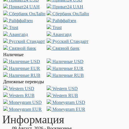
Приват24 UAH
Приват24 UAH
Сбербанк ОнЛайн
Сбербанк ОнЛайн
Райффайзен
Райффайзен
Trust
Trust
Авангард
Авангард
Русский Стандарт
Русский Стандарт
Связной банк
Связной банк
Наличные
Наличные USD
Наличные USD
Наличные EUR
Наличные EUR
Наличные RUB
Наличные RUB
Денежные переводы
Western USD
Western USD
Western RUB
Western RUB
Moneygram USD
Moneygram USD
Moneygram EUR
Moneygram EUR
Информация
09.Август, 2026 - Воскресенье