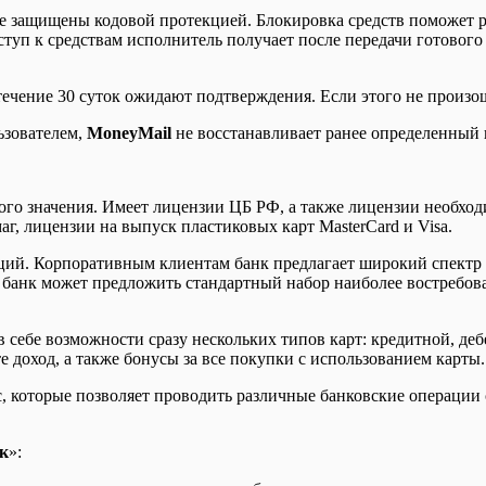
ые защищены кодовой протекцией. Блокировка средств поможет 
ступ к средствам исполнитель получает после передачи готового 
течение 30 суток ожидают подтверждения. Если этого не произо
ьзователем,
MoneyMail
не восстанавливает ранее определенный 
ого значения. Имеет лицензии ЦБ РФ, а также лицензии необход
г, лицензии на выпуск пластиковых карт MasterCard и Visa.
аций. Корпоративным клиентам банк предлагает широкий спектр у
 банк может предложить стандартный набор наиболее востребов
 себе возможности сразу нескольких типов карт: кредитной, деб
те доход, а также бонусы за все покупки с использованием карты.
, которые позволяет проводить различные банковские операции с
к
»: