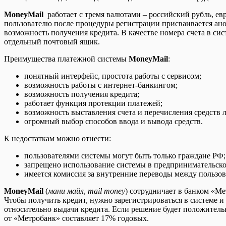
MoneyMail
работает с тремя валютами – российский рубль, ев
пользователю после процедуры регистрации присваивается ан
возможность получения кредита. В качестве номера счета в си
отдельный почтовый ящик.
Преимущества платежной системы
MoneyMail
:
понятный интерфейс, простота работы с сервисом;
возможность работы с интернет-банкингом;
возможность получения кредита;
работает функция протекции платежей;
возможность выставления счета и перечисления средств 
огромный выбор способов ввода и вывода средств.
К недостаткам можно отнести:
пользователями системы могут быть только граждане РФ;
запрещено использование системы в предпринимательско
имеется комиссия за внутренние переводы между пользов
MoneyMail
(
мани майл
,
mail money
) сотрудничает в банком «М
Чтобы получить кредит, нужно зарегистрироваться в системе и 
относительно выдачи кредита. Если решение будет положительн
от «Метробанк» составляет 17% годовых.