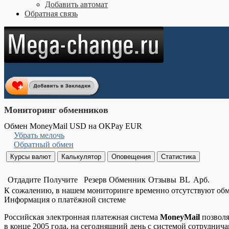
Добавить автомат
Обратная связь
Мониторинг обменников
Обмен MoneyMail USD на OKPay EUR
Убрать мелочь
Обратный обмен
Отдадите
Получите
Резерв
Обменник
Отзывы
BL
Арб.
К сожалению, в нашем мониторинге временно отсутствуют об
Информация о платёжной системе
Российская электронная платежная система
MoneyMail
позволя
в конце 2005 года, на сегодняшний день с системой сотруднича