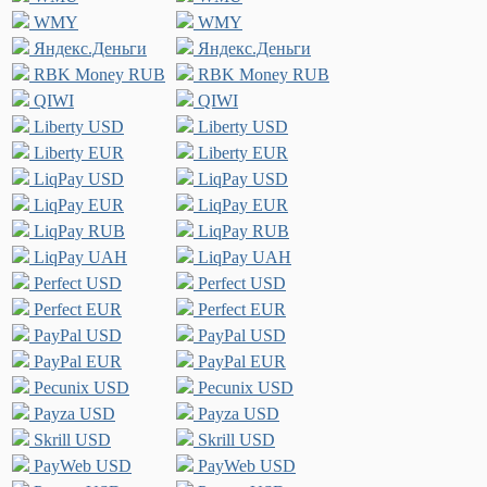
WMY
WMY
Яндекс.Деньги
Яндекс.Деньги
RBK Money RUB
RBK Money RUB
QIWI
QIWI
Liberty USD
Liberty USD
Liberty EUR
Liberty EUR
LiqPay USD
LiqPay USD
LiqPay EUR
LiqPay EUR
LiqPay RUB
LiqPay RUB
LiqPay UAH
LiqPay UAH
Perfect USD
Perfect USD
Perfect EUR
Perfect EUR
PayPal USD
PayPal USD
PayPal EUR
PayPal EUR
Pecunix USD
Pecunix USD
Payza USD
Payza USD
Skrill USD
Skrill USD
PayWeb USD
PayWeb USD