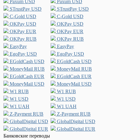
Paxum USD
Paxum USD
STrustPay USD
STrustPay USD
C-Gold USD
C-Gold USD
OKPay USD
OKPay USD
OKPay EUR
OKPay EUR
OKPay RUB
OKPay RUB
EasyPay
EasyPay
EgoPay USD
EgoPay USD
EGoldCash USD
EGoldCash USD
MoneyMail RUB
MoneyMail RUB
EGoldCash EUR
EGoldCash EUR
MoneyMail USD
MoneyMail USD
W1 RUB
W1 RUB
W1 USD
W1 USD
W1 UAH
W1 UAH
Z-Payment RUB
Z-Payment RUB
GlobalDigital USD
GlobalDigital USD
GlobalDigital EUR
GlobalDigital EUR
Банковские переводы