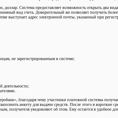
ро, доллар. Система предоставляет возможность открыть два ви
онимный вид счета. Доверительный же позволяет получить боле
стеме выступает адрес электронной почты, указанный при регист
лицам, не зарегистрированным в системе;
й деятельности;
ателями.
етробанк», благодаря чему участники платежной системы получа
заполнить анкету для выдачи средств. После этого в короткие с
ым, получателя уведомляют об этом. Ему остается в удобное дл