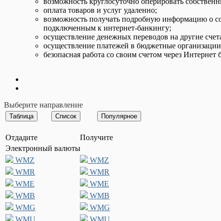
возможность круглосуточно оперировать собственны
оплата товаров и услуг удаленно;
возможность получать подробную информацию о сос
подключенным к интернет-банкингу;
осуществление денежных переводов на другие счета
осуществление платежей в бюджетные организации,
безопасная работа со своим счетом через Интерне
Выберите направление
Отдадите
Получите
Электронный валюты
WMZ
WMZ
WMR
WMR
WME
WME
WMB
WMB
WMG
WMG
WMU
WMU