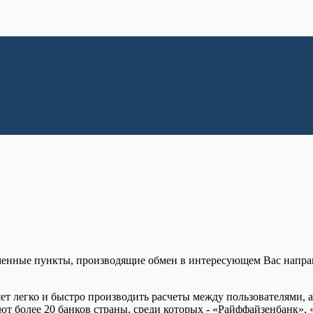
менные пункты, производящие обмен в интересующем Вас напра
ет легко и быстро производить расчеты между пользователями, а
ют более 20 банков страны, среди которых - «Райффайзенбанк», 