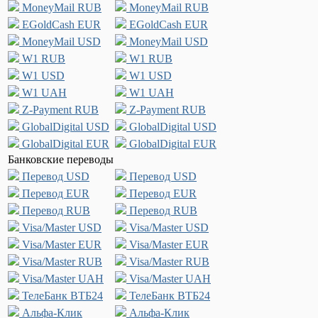
MoneyMail RUB
MoneyMail RUB
EGoldCash EUR
EGoldCash EUR
MoneyMail USD
MoneyMail USD
W1 RUB
W1 RUB
W1 USD
W1 USD
W1 UAH
W1 UAH
Z-Payment RUB
Z-Payment RUB
GlobalDigital USD
GlobalDigital USD
GlobalDigital EUR
GlobalDigital EUR
Банковские переводы
Перевод USD
Перевод USD
Перевод EUR
Перевод EUR
Перевод RUB
Перевод RUB
Visa/Master USD
Visa/Master USD
Visa/Master EUR
Visa/Master EUR
Visa/Master RUB
Visa/Master RUB
Visa/Master UAH
Visa/Master UAH
ТелеБанк ВТБ24
ТелеБанк ВТБ24
Альфа-Клик
Альфа-Клик