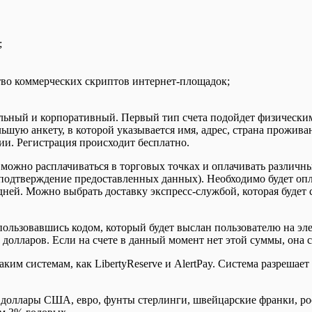
;
тво коммерческих скриптов интернет-площадок;
нальный и корпоративный. Первый тип счета подойдет физически
ьшую анкету, в которой указывается имя, адрес, страна прожива
ии. Регистрация происходит бесплатно.
ожно расплачиваться в торговых точках и оплачивать различны
подтверждение предоставленных данных). Необходимо будет оплат
ней. Можно выбрать доставку экспресс-службой, которая будет с
пользовавшись кодом, который будет выслан пользователю на элек
 долларов. Если на счете в данный момент нет этой суммы, она 
аким системам, как LibertyReserve и AlertPay. Система разреш
 доллары США, евро, фунты стерлинги, швейцарские франки, ро