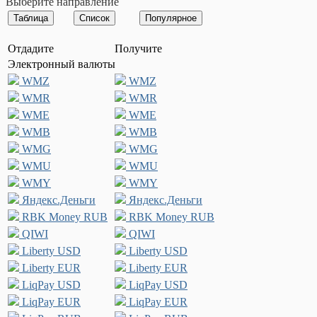
Выберите направление
Отдадите
Получите
Электронный валюты
WMZ
WMZ
WMR
WMR
WME
WME
WMB
WMB
WMG
WMG
WMU
WMU
WMY
WMY
Яндекс.Деньги
Яндекс.Деньги
RBK Money RUB
RBK Money RUB
QIWI
QIWI
Liberty USD
Liberty USD
Liberty EUR
Liberty EUR
LiqPay USD
LiqPay USD
LiqPay EUR
LiqPay EUR