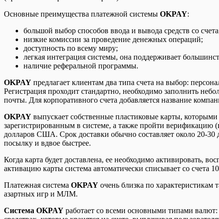
Основные преимущества платежной системы
OKPAY
:
большой выбор способов ввода и вывода средств со счета
низкие комиссии за проведение денежных операций;
доступность по всему миру;
легкая интеграция системы, она поддерживает большинс
наличие реферальной программы.
OKPAY
предлагает клиентам два типа счета на выбор: персо
Регистрация проходит стандартно, необходимо заполнить небол
почты. Для корпоративного счета добавляется название компан
OKPAY
выпускает собственные пластиковые карты, которыми м
зарегистрированным в системе, а также пройти верификацию (
долларов США. Срок доставки обычно составляет около 20-30 д
посылку и вдвое быстрее.
Когда карта будет доставлена, ее необходимо активировать, вос
активацию карты система автоматически списывает со счета 10
Платежная система
OKPAY
очень близка по характеристикам т
азартных игр и МЛМ.
Система OKPAY
работает со всеми основными типами валют: