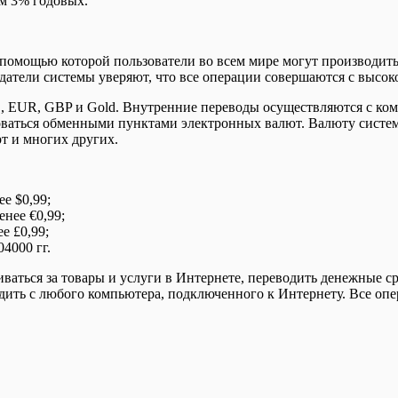
ям 3% годовых.
с помощью которой пользователи во всем мире могут производи
Создатели системы уверяют, что все операции совершаются с выс
, EUR, GBP и Gold. Внутренние переводы осуществляются с коми
ьзоваться обменными пунктами электронных валют. Валюту сист
рт и многих других.
е $0,99;
нее €0,99;
е £0,99;
4000 гг.
ваться за товары и услуги в Интернете, переводить денежные с
дить с любого компьютера, подключенного к Интернету. Все оп