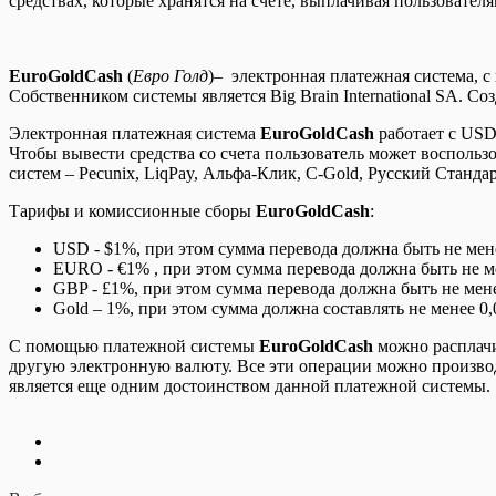
средствах, которые хранятся на счете, выплачивая пользовател
EuroGoldCash
(
Евро Голд
)– электронная платежная система, 
Собственником системы является Big Brain International SA. 
Электронная платежная система
EuroGoldCash
работает с USD
Чтобы вывести средства со счета пользователь может воспол
систем – Pecunix, LiqPay, Альфа-Клик, C-Gold, Русский Станда
Тарифы и комиссионные сборы
EuroGoldCash
:
USD - $1%, при этом сумма перевода должна быть не мене
EURO - €1% , при этом сумма перевода должна быть не ме
GBP - £1%, при этом сумма перевода должна быть не мене
Gold – 1%, при этом сумма должна составлять не менее 0,0
С помощью платежной системы
EuroGoldCash
можно расплачи
другую электронную валюту. Все эти операции можно произво
является еще одним достоинством данной платежной системы.