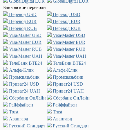
GlobalDigital EUR
GlobalDigital EUR
Банковские переводы
Перевод USD
Перевод USD
Перевод EUR
Перевод EUR
Перевод RUB
Перевод RUB
Visa/Master USD
Visa/Master USD
Visa/Master EUR
Visa/Master EUR
Visa/Master RUB
Visa/Master RUB
Visa/Master UAH
Visa/Master UAH
ТелеБанк ВТБ24
ТелеБанк ВТБ24
Альфа-Клик
Альфа-Клик
Промсвязьбанк
Промсвязьбанк
Приват24 USD
Приват24 USD
Приват24 UAH
Приват24 UAH
Сбербанк ОнЛайн
Сбербанк ОнЛайн
Райффайзен
Райффайзен
Trust
Trust
Авангард
Авангард
Русский Стандарт
Русский Стандарт