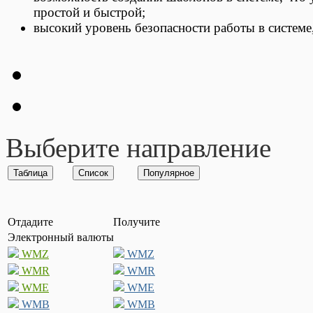
простой и быстрой;
высокий уровень безопасности работы в системе,
Выберите направление
Отдадите
Получите
Электронный валюты
WMZ
WMZ
WMR
WMR
WME
WME
WMB
WMB