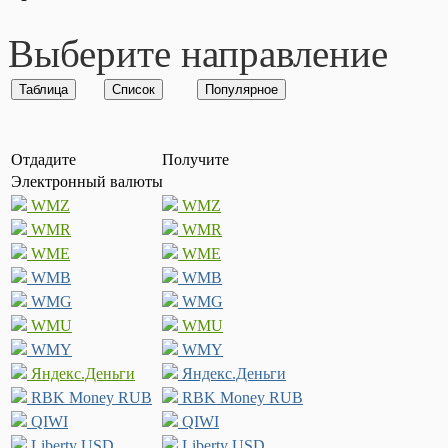
Выберите направление
Отдадите
Получите
Электронный валюты
WMZ
WMZ
WMR
WMR
WME
WME
WMB
WMB
WMG
WMG
WMU
WMU
WMY
WMY
Яндекс.Деньги
Яндекс.Деньги
RBK Money RUB
RBK Money RUB
QIWI
QIWI
Liberty USD
Liberty USD