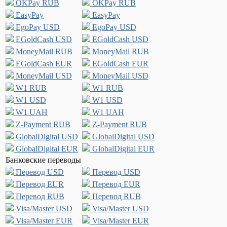
OKPay RUB
OKPay RUB
EasyPay
EasyPay
EgoPay USD
EgoPay USD
EGoldCash USD
EGoldCash USD
MoneyMail RUB
MoneyMail RUB
EGoldCash EUR
EGoldCash EUR
MoneyMail USD
MoneyMail USD
W1 RUB
W1 RUB
W1 USD
W1 USD
W1 UAH
W1 UAH
Z-Payment RUB
Z-Payment RUB
GlobalDigital USD
GlobalDigital USD
GlobalDigital EUR
GlobalDigital EUR
Банковские переводы
Перевод USD
Перевод USD
Перевод EUR
Перевод EUR
Перевод RUB
Перевод RUB
Visa/Master USD
Visa/Master USD
Visa/Master EUR
Visa/Master EUR