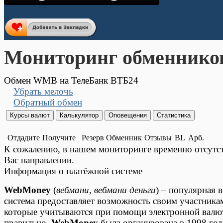
Мониторинг обменнико
Обмен WMB на ТелеБанк ВТБ24
Убрать мелочь
Обратный обмен
Отдадите
Получите
Резерв
Обменник
Отзывы
BL
Арб.
К сожалению, в нашем мониторинге временно отсут
Вас направлении.
Информация о платёжной системе
WebMoney
(
вебмани
,
вебмани деньги
) – популярная 
система предоставляет возможность своим участника
которые учитываются при помощи электронной валюты
правильно.
WebMoney
была организована в 1998 год