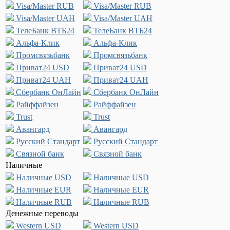
Visa/Master RUB
Visa/Master RUB
Visa/Master UAH
Visa/Master UAH
ТелеБанк ВТБ24
ТелеБанк ВТБ24
Альфа-Клик
Альфа-Клик
Промсвязьбанк
Промсвязьбанк
Приват24 USD
Приват24 USD
Приват24 UAH
Приват24 UAH
Сбербанк ОнЛайн
Сбербанк ОнЛайн
Райффайзен
Райффайзен
Trust
Trust
Авангард
Авангард
Русский Стандарт
Русский Стандарт
Связной банк
Связной банк
Наличные
Наличные USD
Наличные USD
Наличные EUR
Наличные EUR
Наличные RUB
Наличные RUB
Денежные переводы
Western USD
Western USD