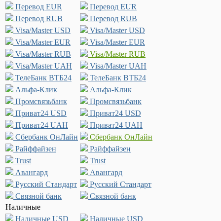
Перевод EUR
Перевод EUR
Перевод RUB
Перевод RUB
Visa/Master USD
Visa/Master USD
Visa/Master EUR
Visa/Master EUR
Visa/Master RUB
Visa/Master RUB
Visa/Master UAH
Visa/Master UAH
ТелеБанк ВТБ24
ТелеБанк ВТБ24
Альфа-Клик
Альфа-Клик
Промсвязьбанк
Промсвязьбанк
Приват24 USD
Приват24 USD
Приват24 UAH
Приват24 UAH
Сбербанк ОнЛайн
Сбербанк ОнЛайн
Райффайзен
Райффайзен
Trust
Trust
Авангард
Авангард
Русский Стандарт
Русский Стандарт
Связной банк
Связной банк
Наличные
Наличные USD
Наличные USD