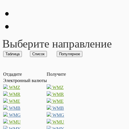
Выберите направление
Отдадите
Получите
Электронный валюты
WMZ
WMZ
WMR
WMR
WME
WME
WMB
WMB
WMG
WMG
WMU
WMU
WMY
WMY