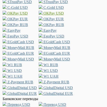
STrustPay USD
STrustPay USD
C-Gold USD
C-Gold USD
OKPay USD
OKPay USD
OKPay EUR
OKPay EUR
OKPay RUB
OKPay RUB
EasyPay
EasyPay
EgoPay USD
EgoPay USD
EGoldCash USD
EGoldCash USD
MoneyMail RUB
MoneyMail RUB
EGoldCash EUR
EGoldCash EUR
MoneyMail USD
MoneyMail USD
W1 RUB
W1 RUB
W1 USD
W1 USD
W1 UAH
W1 UAH
Z-Payment RUB
Z-Payment RUB
GlobalDigital USD
GlobalDigital USD
GlobalDigital EUR
GlobalDigital EUR
Банковские переводы
Перевод USD
Перевод USD