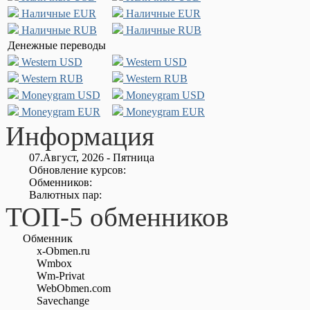
Наличные EUR
Наличные EUR
Наличные RUB
Наличные RUB
Денежные переводы
Western USD
Western USD
Western RUB
Western RUB
Moneygram USD
Moneygram USD
Moneygram EUR
Moneygram EUR
Информация
07.Август, 2026 - Пятница
Обновление курсов:
Обменников:
Валютных пар:
ТОП-5 обменников
Обменник
x-Obmen.ru
Wmbox
Wm-Privat
WebObmen.com
Savechange