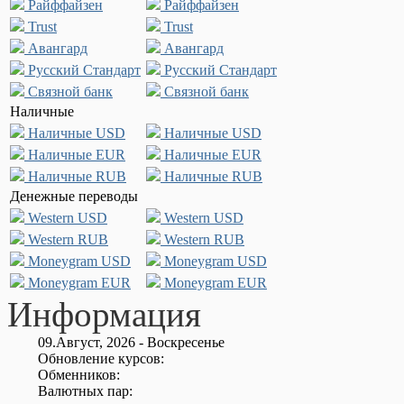
Райффайзен
Райффайзен
Trust
Trust
Авангард
Авангард
Русский Стандарт
Русский Стандарт
Связной банк
Связной банк
Наличные
Наличные USD
Наличные USD
Наличные EUR
Наличные EUR
Наличные RUB
Наличные RUB
Денежные переводы
Western USD
Western USD
Western RUB
Western RUB
Moneygram USD
Moneygram USD
Moneygram EUR
Moneygram EUR
Информация
09.Август, 2026 - Воскресенье
Обновление курсов:
Обменников:
Валютных пар: