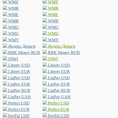
WMZ
WMZ
WMR
WMR
WME
WME
WMB
WMB
WMG
WMG
WMU
WMU
WMY
WMY
Яндекс.Деньги
Яндекс.Деньги
RBK Money RUB
RBK Money RUB
QIWI
QIWI
Liberty USD
Liberty USD
Liberty EUR
Liberty EUR
LiqPay USD
LiqPay USD
LiqPay EUR
LiqPay EUR
LiqPay RUB
LiqPay RUB
LiqPay UAH
LiqPay UAH
Perfect USD
Perfect USD
Perfect EUR
Perfect EUR
PayPal USD
PayPal USD