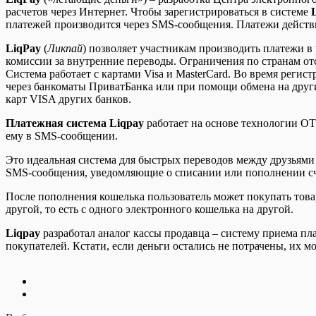
расчетов через Интернет. Чтобы зарегистрироваться в системе
платежей производится через SMS-сообщения. Платежи действ
LiqPay
(
Ликпай
) позволяет участникам производить платежи в
комиссии за внутренние переводы. Ограничения по странам от
Система работает с картами Visa и MasterCard. Во время реги
через банкоматы ПриватБанка или при помощи обмена на други
карт VISA других банков.
Платежная система Liqpay
работает на основе технологии OT
ему в SMS-сообщении.
Это идеальная система для быстрых переводов между друзьями
SMS-сообщения, уведомляющие о списании или пополнении сч
После пополнения кошелька пользователь может покупать товар
другой, то есть с одного электронного кошелька на другой.
Liqpay
разработал аналог кассы продавца – систему приема п
покупателей. Кстати, если деньги остались не потрачены, их 