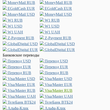
MoneyMail RUB
MoneyMail RUB
EGoldCash EUR
EGoldCash EUR
MoneyMail USD
MoneyMail USD
W1 RUB
W1 RUB
W1 USD
W1 USD
W1 UAH
W1 UAH
Z-Payment RUB
Z-Payment RUB
GlobalDigital USD
GlobalDigital USD
GlobalDigital EUR
GlobalDigital EUR
Банковские переводы
Перевод USD
Перевод USD
Перевод EUR
Перевод EUR
Перевод RUB
Перевод RUB
Visa/Master USD
Visa/Master USD
Visa/Master EUR
Visa/Master EUR
Visa/Master RUB
Visa/Master RUB
Visa/Master UAH
Visa/Master UAH
ТелеБанк ВТБ24
ТелеБанк ВТБ24
Альфа-Клик
Альфа-Клик