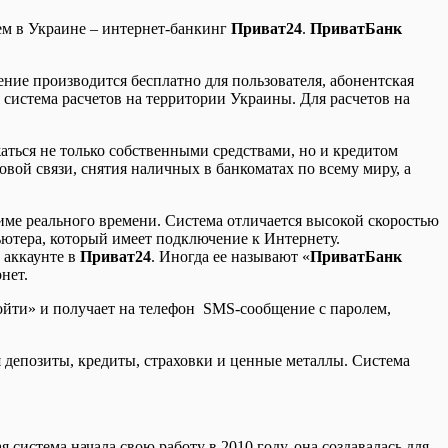
ем в Украине – интернет-банкинг
Приват24
.
ПриватБанк
ние производится бесплатно для пользователя, абонентская
я система расчетов на территории Украины. Для расчетов на
аться не только собственными средствами, но и кредитом
овой связи, снятия наличных в банкоматах по всему миру, а
име реального времени. Система отличается высокой скоростью
ьютера, который имеет подключение к Интернету.
 аккаунте в
Приват24
. Иногда ее называют «
ПриватБанк
нет.
Войти» и получает на телефон SMS-сообщение с паролем,
я депозиты, кредиты, страховки и ценные металлы. Система
система начала свою работу в 2010 году, она создавалась для