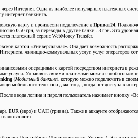
и через Интернет. Одна из наиболее популярных платежных сист
гу интернет-банкинга.
ковскую карту и произвести подключение к
Приват24
. Подключе
иссию 0.50 грн, за переводы в другие банки - 3 грн. Это удобна
ется платежный сервис WebMoney Transfer.
овской картой «Универсальная». Она дает возможность распоряж
ы Интернета, жилищно-коммунальных услуг, услуг операторов сот
 финансовыми операциями с картой посредством интернета в реж
емые услуги. Управлять своими платежами можно с любого комп
nking
(
Мобильный банкинг
), которую можно подключить в своем
мощи мобильного телефона даже тогда, когда нет доступа в интер
. После ввода логина и пароля пользователь нажимает кнопку «
лар), EUR (евро) и UAH (гривна). Также в аккаунте отображаютс
н валют/золота.
бизнеса ПриватБанка (Днепропетровск, Украина). Эта платежная 