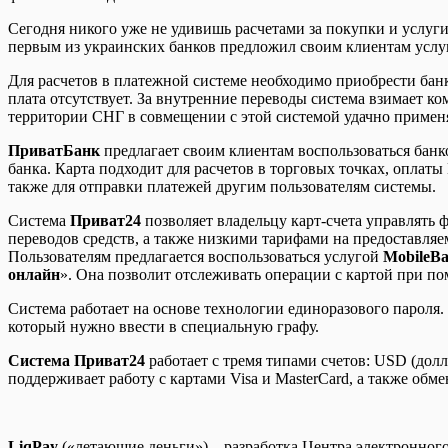
Сегодня никого уже не удивишь расчетами за покупки и услуг
первым из украинских банков предложил своим клиентам услу
Для расчетов в платежной системе необходимо приобрести бан
плата отсутствует. За внутренние переводы система взимает ком
территории СНГ в совмещении с этой системой удачно применя
ПриватБанк
предлагает своим клиентам воспользоваться банк
банка. Карта подходит для расчетов в торговых точках, оплат
также для отправки платежей другим пользователям системы.
Система
Приват24
позволяет владельцу карт-счета управлять
переводов средств, а также низкими тарифами на предоставля
Пользователям предлагается воспользоваться услугой
MobileBa
онлайн
». Она позволит отслеживать операции с картой при по
Система работает на основе технологии единоразового пароля
который нужно ввести в специальную графу.
Система Приват24
работает с тремя типами счетов: USD (дол
поддерживает работу с картами Visa и MasterCard, а также обме
LiqPay
(«летающие деньги») – разработка Центра электронного 