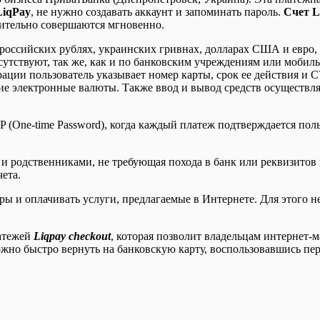
LiqPay
, не нужно создавать аккаунт и запоминать пароль.
Счет L
ительно совершаются мгновенно.
 российских рублях, украинских гривнах, долларах США и евро, 
сутствуют, так же, как и по банковским учреждениям или мобил
страции пользователь указывает номер карты, срок ее действия и
е электронные валюты. Также ввод и вывод средств осуществля
P (One-time Password), когда каждый платеж подтверждается по
 и родственниками, не требующая похода в банк или реквизито
ета.
ы и оплачивать услуги, предлагаемые в Интернете. Для этого н
латежей
Liqpay checkout
, которая позволит владельцам интернет-
можно быстро вернуть на банковскую карту, воспользовавшись пе