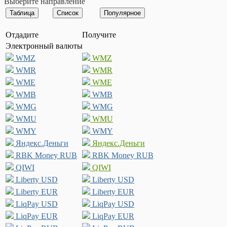
Выберите направление
Отдадите
Получите
Электронный валюты
WMZ
WMZ
WMR
WMR
WME
WME
WMB
WMB
WMG
WMG
WMU
WMU
WMY
WMY
Яндекс.Деньги
Яндекс.Деньги
RBK Money RUB
RBK Money RUB
QIWI
QIWI
Liberty USD
Liberty USD
Liberty EUR
Liberty EUR
LiqPay USD
LiqPay USD
LiqPay EUR
LiqPay EUR