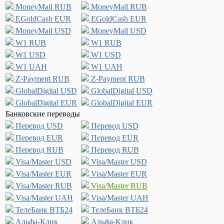
MoneyMail RUB
MoneyMail RUB
EGoldCash EUR
EGoldCash EUR
MoneyMail USD
MoneyMail USD
W1 RUB
W1 RUB
W1 USD
W1 USD
W1 UAH
W1 UAH
Z-Payment RUB
Z-Payment RUB
GlobalDigital USD
GlobalDigital USD
GlobalDigital EUR
GlobalDigital EUR
Банковские переводы
Перевод USD
Перевод USD
Перевод EUR
Перевод EUR
Перевод RUB
Перевод RUB
Visa/Master USD
Visa/Master USD
Visa/Master EUR
Visa/Master EUR
Visa/Master RUB
Visa/Master RUB
Visa/Master UAH
Visa/Master UAH
ТелеБанк ВТБ24
ТелеБанк ВТБ24
Альфа-Клик
Альфа-Клик