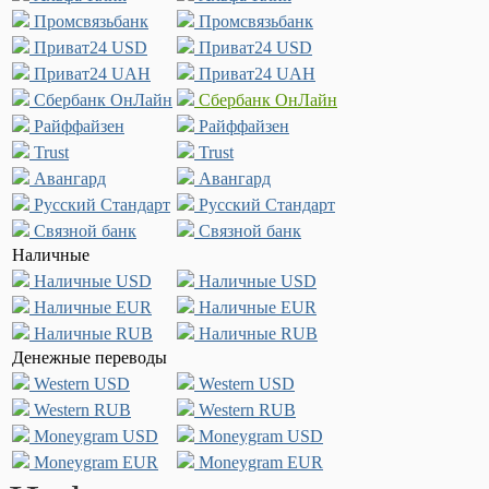
Промсвязьбанк
Промсвязьбанк
Приват24 USD
Приват24 USD
Приват24 UAH
Приват24 UAH
Сбербанк ОнЛайн
Сбербанк ОнЛайн
Райффайзен
Райффайзен
Trust
Trust
Авангард
Авангард
Русский Стандарт
Русский Стандарт
Связной банк
Связной банк
Наличные
Наличные USD
Наличные USD
Наличные EUR
Наличные EUR
Наличные RUB
Наличные RUB
Денежные переводы
Western USD
Western USD
Western RUB
Western RUB
Moneygram USD
Moneygram USD
Moneygram EUR
Moneygram EUR