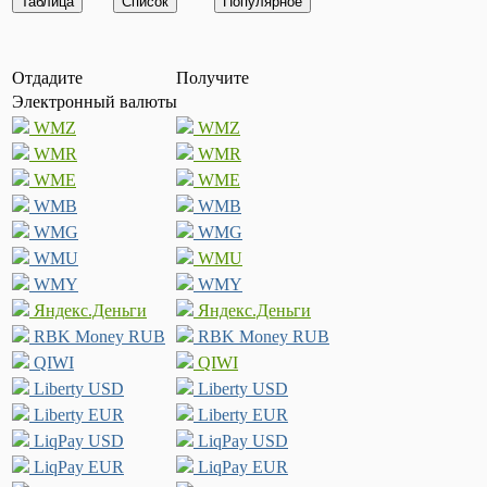
Отдадите
Получите
Электронный валюты
WMZ
WMZ
WMR
WMR
WME
WME
WMB
WMB
WMG
WMG
WMU
WMU
WMY
WMY
Яндекс.Деньги
Яндекс.Деньги
RBK Money RUB
RBK Money RUB
QIWI
QIWI
Liberty USD
Liberty USD
Liberty EUR
Liberty EUR
LiqPay USD
LiqPay USD
LiqPay EUR
LiqPay EUR