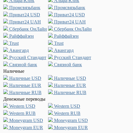
Альфа-Клик
Альфа-Клик
Промсвязьбанк
Промсвязьбанк
Приват24 USD
Приват24 USD
Приват24 UAH
Приват24 UAH
Сбербанк ОнЛайн
Сбербанк ОнЛайн
Райффайзен
Райффайзен
Trust
Trust
Авангард
Авангард
Русский Стандарт
Русский Стандарт
Связной банк
Связной банк
Наличные
Наличные USD
Наличные USD
Наличные EUR
Наличные EUR
Наличные RUB
Наличные RUB
Денежные переводы
Western USD
Western USD
Western RUB
Western RUB
Moneygram USD
Moneygram USD
Moneygram EUR
Moneygram EUR