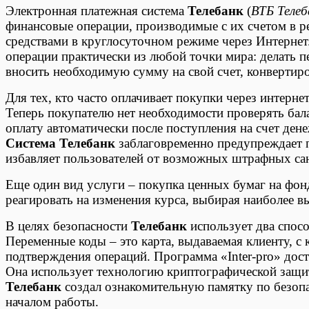
Электронная платежная система
Телебанк
(
ВТБ Телеб
финансовые операции, производимые с их счетом в р
средствами в круглосуточном режиме через Интернет
операции практически из любой точки мира: делать пе
вносить необходимую сумму на свой счет, конвертиро
Для тех, кто часто оплачивает покупки через интерне
Теперь покупателю нет необходимости проверять бал
оплату автоматически после поступления на счет ден
Система Телебанк
заблаговременно предупреждает п
избавляет пользователей от возможных штрафных са
Еще один вид услуги – покупка ценных бумаг на фон
реагировать на изменения курса, выбирая наиболее в
В целях безопасности
Телебанк
использует два спосо
Переменные коды – это карта, выдаваемая клиенту, с 
подтверждения операций. Программа «Inter-pro» досту
Она использует технологию криптографической защит
Телебанк
создал ознакомительную памятку по безопа
началом работы.