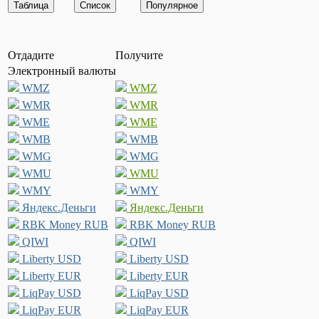
Отдадите
Получите
Электронный валюты
WMZ
WMZ
WMR
WMR
WME
WME
WMB
WMB
WMG
WMG
WMU
WMU
WMY
WMY
Яндекс.Деньги
Яндекс.Деньги
RBK Money RUB
RBK Money RUB
QIWI
QIWI
Liberty USD
Liberty USD
Liberty EUR
Liberty EUR
LiqPay USD
LiqPay USD
LiqPay EUR
LiqPay EUR