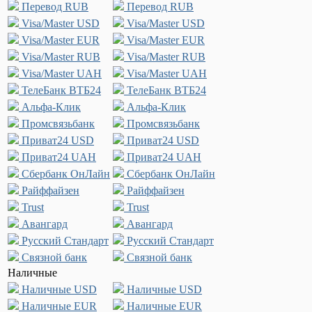
Перевод RUB
Перевод RUB
Visa/Master USD
Visa/Master USD
Visa/Master EUR
Visa/Master EUR
Visa/Master RUB
Visa/Master RUB
Visa/Master UAH
Visa/Master UAH
ТелеБанк ВТБ24
ТелеБанк ВТБ24
Альфа-Клик
Альфа-Клик
Промсвязьбанк
Промсвязьбанк
Приват24 USD
Приват24 USD
Приват24 UAH
Приват24 UAH
Сбербанк ОнЛайн
Сбербанк ОнЛайн
Райффайзен
Райффайзен
Trust
Trust
Авангард
Авангард
Русский Стандарт
Русский Стандарт
Связной банк
Связной банк
Наличные
Наличные USD
Наличные USD
Наличные EUR
Наличные EUR