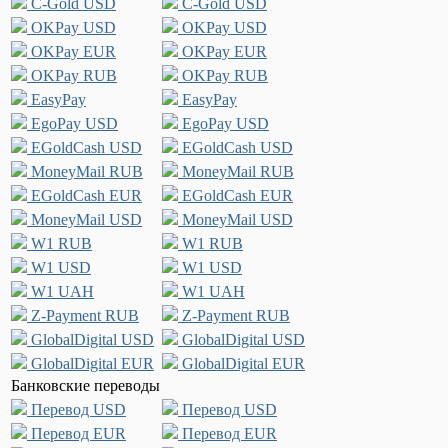
C-Gold USD
C-Gold USD
OKPay USD
OKPay USD
OKPay EUR
OKPay EUR
OKPay RUB
OKPay RUB
EasyPay
EasyPay
EgoPay USD
EgoPay USD
EGoldCash USD
EGoldCash USD
MoneyMail RUB
MoneyMail RUB
EGoldCash EUR
EGoldCash EUR
MoneyMail USD
MoneyMail USD
W1 RUB
W1 RUB
W1 USD
W1 USD
W1 UAH
W1 UAH
Z-Payment RUB
Z-Payment RUB
GlobalDigital USD
GlobalDigital USD
GlobalDigital EUR
GlobalDigital EUR
Банковские переводы
Перевод USD
Перевод USD
Перевод EUR
Перевод EUR