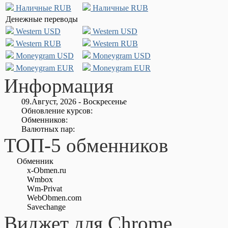
Наличные RUB
Наличные RUB
Денежные переводы
Western USD
Western USD
Western RUB
Western RUB
Moneygram USD
Moneygram USD
Moneygram EUR
Moneygram EUR
Информация
09.Август, 2026 - Воскресенье
Обновление курсов:
Обменников:
Валютных пар:
ТОП-5 обменников
Обменник
x-Obmen.ru
Wmbox
Wm-Privat
WebObmen.com
Savechange
Виджет для Chrome