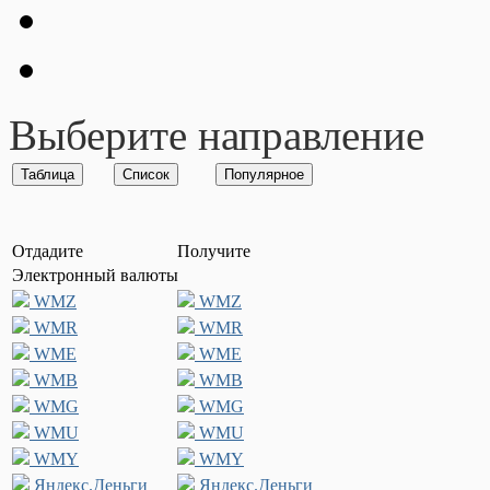
Выберите направление
Отдадите
Получите
Электронный валюты
WMZ
WMZ
WMR
WMR
WME
WME
WMB
WMB
WMG
WMG
WMU
WMU
WMY
WMY
Яндекс.Деньги
Яндекс.Деньги