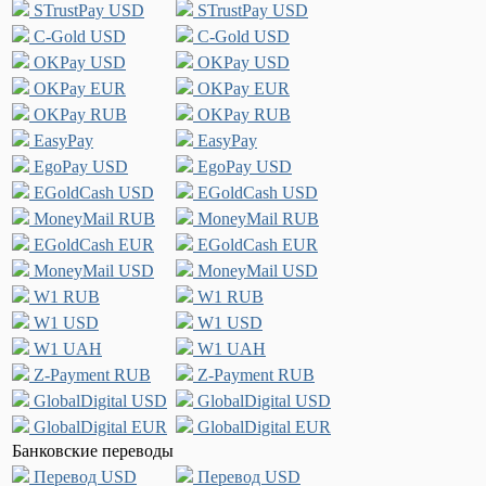
STrustPay USD
STrustPay USD
C-Gold USD
C-Gold USD
OKPay USD
OKPay USD
OKPay EUR
OKPay EUR
OKPay RUB
OKPay RUB
EasyPay
EasyPay
EgoPay USD
EgoPay USD
EGoldCash USD
EGoldCash USD
MoneyMail RUB
MoneyMail RUB
EGoldCash EUR
EGoldCash EUR
MoneyMail USD
MoneyMail USD
W1 RUB
W1 RUB
W1 USD
W1 USD
W1 UAH
W1 UAH
Z-Payment RUB
Z-Payment RUB
GlobalDigital USD
GlobalDigital USD
GlobalDigital EUR
GlobalDigital EUR
Банковские переводы
Перевод USD
Перевод USD