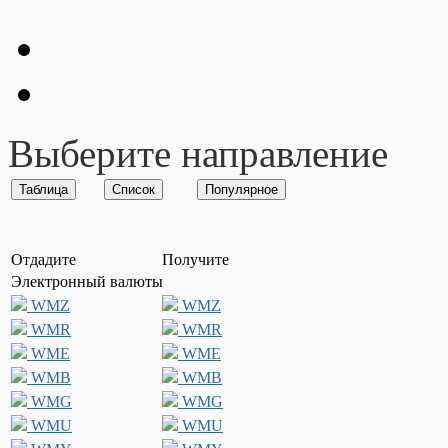
Выберите направление
Отдадите
Получите
Электронный валюты
WMZ
WMZ
WMR
WMR
WME
WME
WMB
WMB
WMG
WMG
WMU
WMU