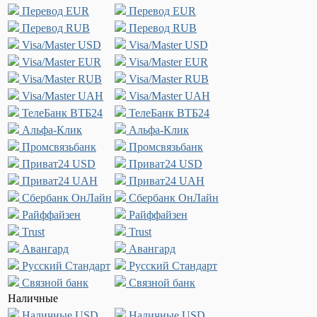
Перевод EUR
Перевод EUR
Перевод RUB
Перевод RUB
Visa/Master USD
Visa/Master USD
Visa/Master EUR
Visa/Master EUR
Visa/Master RUB
Visa/Master RUB
Visa/Master UAH
Visa/Master UAH
ТелеБанк ВТБ24
ТелеБанк ВТБ24
Альфа-Клик
Альфа-Клик
Промсвязьбанк
Промсвязьбанк
Приват24 USD
Приват24 USD
Приват24 UAH
Приват24 UAH
Сбербанк ОнЛайн
Сбербанк ОнЛайн
Райффайзен
Райффайзен
Trust
Trust
Авангард
Авангард
Русский Стандарт
Русский Стандарт
Связной банк
Связной банк
Наличные
Наличные USD
Наличные USD