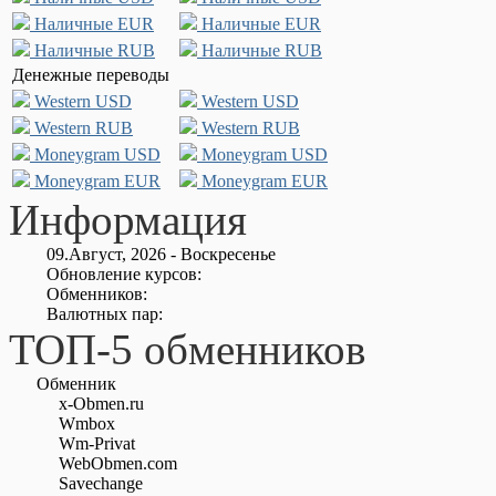
Наличные EUR
Наличные EUR
Наличные RUB
Наличные RUB
Денежные переводы
Western USD
Western USD
Western RUB
Western RUB
Moneygram USD
Moneygram USD
Moneygram EUR
Moneygram EUR
Информация
09.Август, 2026 - Воскресенье
Обновление курсов:
Обменников:
Валютных пар:
ТОП-5 обменников
Обменник
x-Obmen.ru
Wmbox
Wm-Privat
WebObmen.com
Savechange