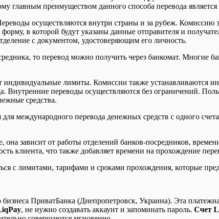
этому главным преимуществом данного способа перевода являетс
ереводы осуществляются внутри страны и за рубеж. Комиссию за
орму, в которой будут указаны данные отправителя и получател
отделение с документом, удостоверяющим его личность.
средника, то перевод можно получить через банкомат. Многие б
 индивидуальные лимиты. Комиссии также устанавливаются инд
да. Внутренние переводы осуществляются без ограничений. Поль
нежные средства.
 для международного перевода денежных средств с одного счета
, она зависит от работы отделений банков-посредников, времен
сть клиента, что также добавляет времени на прохождение пере
ься с лимитами, тарифами и сроками прохождения, которые пред
бизнеса ПриватБанка (Днепропетровск, Украина). Эта платежная 
LiqPay
, не нужно создавать аккаунт и запоминать пароль.
Счет L
ительно совершаются мгновенно.