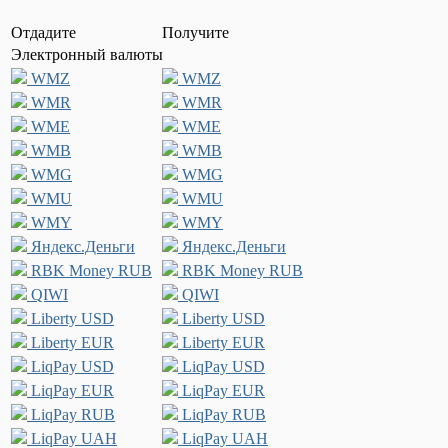
Отдадите
Получите
Электронный валюты
WMZ
WMZ
WMR
WMR
WME
WME
WMB
WMB
WMG
WMG
WMU
WMU
WMY
WMY
Яндекс.Деньги
Яндекс.Деньги
RBK Money RUB
RBK Money RUB
QIWI
QIWI
Liberty USD
Liberty USD
Liberty EUR
Liberty EUR
LiqPay USD
LiqPay USD
LiqPay EUR
LiqPay EUR
LiqPay RUB
LiqPay RUB
LiqPay UAH
LiqPay UAH