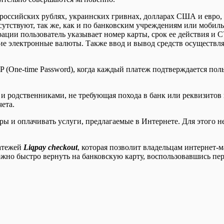
 российских рублях, украинских гривнах, долларах США и евро, 
сутствуют, так же, как и по банковским учреждениям или мобил
страции пользователь указывает номер карты, срок ее действия и
е электронные валюты. Также ввод и вывод средств осуществля
P (One-time Password), когда каждый платеж подтверждается по
 и родственниками, не требующая похода в банк или реквизито
ета.
ы и оплачивать услуги, предлагаемые в Интернете. Для этого н
латежей
Liqpay checkout
, которая позволит владельцам интернет-
можно быстро вернуть на банковскую карту, воспользовавшись пе