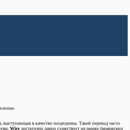
влении.
, выступающая в качестве посредника. Такой перевод часто
тема.
Wire
достаточно давно существует на рынке банковских