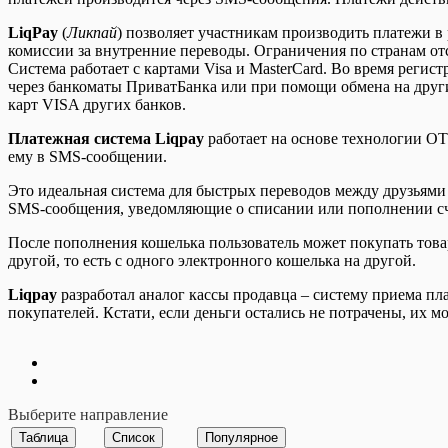
LiqPay
(
Ликпай
) позволяет участникам производить платежи в
комиссии за внутренние переводы. Ограничения по странам от
Система работает с картами Visa и MasterCard. Во время реги
через банкоматы ПриватБанка или при помощи обмена на други
карт VISA других банков.
Платежная система Liqpay
работает на основе технологии OT
ему в SMS-сообщении.
Это идеальная система для быстрых переводов между друзьями
SMS-сообщения, уведомляющие о списании или пополнении сч
После пополнения кошелька пользователь может покупать товар
другой, то есть с одного электронного кошелька на другой.
Liqpay
разработал аналог кассы продавца – систему приема п
покупателей. Кстати, если деньги остались не потрачены, их 
Выберите направление