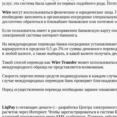
услуг, эта система была одной из первых подобного рода. По
Wire
могут воспользоваться физические и юридические лица. П
необходимо заполнить в организации-посреднике специальную ф
достаточно обратиться в ближайшее банковское или почтовое 
Если пользователь имеет в распоряжении банковскую карту по
электронной системы интернет-банкинга.
На международные переводы банки-посредники устанавливают
варьируются в пределах 0,5 до 2% от суммы денежного перево
в любой валюте, а также выбирать, в какой валюте получать де
Такой способ перевода как
Wire Transfer
может использоваться
международного образца не представляется возможным.
Скорость перечисления средств индивидуальна в каждом случае
случае международных переводов банк проверяет благонадежно
Перед осуществлением перевода необходимо заранее ознакомит
LiqPay
(«летающие деньги») – разработка Центра электронного 
расчетов через Интернет. Чтобы зарегистрироваться в системе
платежей производится через SMS-сообщения. Платежи действ