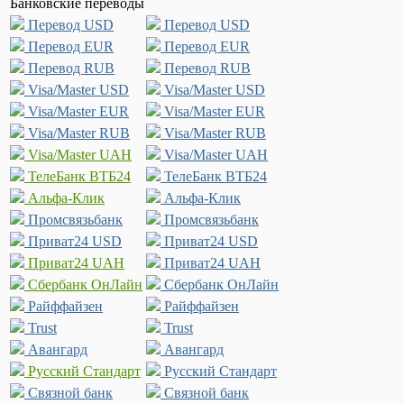
Банковские переводы
Перевод USD
Перевод USD
Перевод EUR
Перевод EUR
Перевод RUB
Перевод RUB
Visa/Master USD
Visa/Master USD
Visa/Master EUR
Visa/Master EUR
Visa/Master RUB
Visa/Master RUB
Visa/Master UAH
Visa/Master UAH
ТелеБанк ВТБ24
ТелеБанк ВТБ24
Альфа-Клик
Альфа-Клик
Промсвязьбанк
Промсвязьбанк
Приват24 USD
Приват24 USD
Приват24 UAH
Приват24 UAH
Сбербанк ОнЛайн
Сбербанк ОнЛайн
Райффайзен
Райффайзен
Trust
Trust
Авангард
Авангард
Русский Стандарт
Русский Стандарт
Связной банк
Связной банк