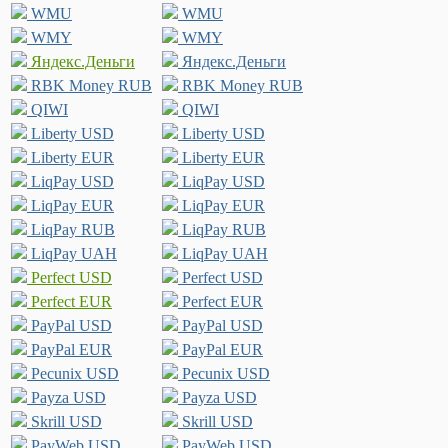
WMU
WMU
WMY
WMY
Яндекс.Деньги
Яндекс.Деньги
RBK Money RUB
RBK Money RUB
QIWI
QIWI
Liberty USD
Liberty USD
Liberty EUR
Liberty EUR
LiqPay USD
LiqPay USD
LiqPay EUR
LiqPay EUR
LiqPay RUB
LiqPay RUB
LiqPay UAH
LiqPay UAH
Perfect USD
Perfect USD
Perfect EUR
Perfect EUR
PayPal USD
PayPal USD
PayPal EUR
PayPal EUR
Pecunix USD
Pecunix USD
Payza USD
Payza USD
Skrill USD
Skrill USD
PayWeb USD
PayWeb USD