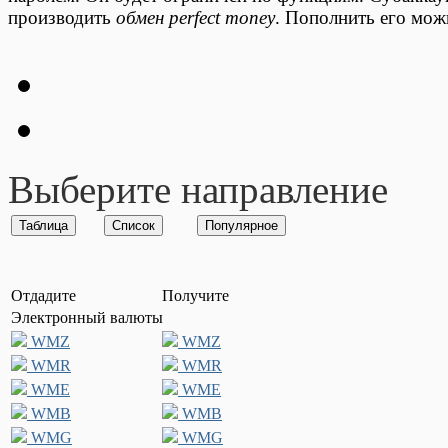
производить
обмен perfect money
. Пополнить его мож
Выберите направление
Отдадите
Получите
Электронный валюты
WMZ
WMZ
WMR
WMR
WME
WME
WMB
WMB
WMG
WMG