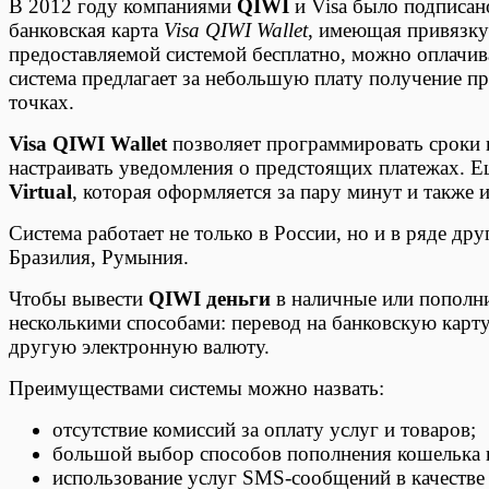
В 2012 году компаниями
QIWI
и Visa было подписано
банковская карта
Visa QIWI Wallet
, имеющая привязку
предоставляемой системой бесплатно, можно оплачива
система предлагает за небольшую плату получение п
точках.
Visa QIWI Wallet
позволяет программировать сроки п
настраивать уведомления о предстоящих платежах. Е
Virtual
, которая оформляется за пару минут и также 
Система работает не только в России, но и в ряде д
Бразилия, Румыния.
Чтобы вывести
QIWI деньги
в наличные или пополни
несколькими способами: перевод на банковскую карт
другую электронную валюту.
Преимуществами системы можно назвать:
отсутствие комиссий за оплату услуг и товаров;
большой выбор способов пополнения кошелька и
использование услуг SMS-сообщений в качестве