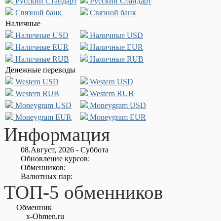
Русский Стандарт
Русский Стандарт
Связной банк
Связной банк
Наличные
Наличные USD
Наличные USD
Наличные EUR
Наличные EUR
Наличные RUB
Наличные RUB
Денежные переводы
Western USD
Western USD
Western RUB
Western RUB
Moneygram USD
Moneygram USD
Moneygram EUR
Moneygram EUR
Информация
08.Август, 2026 - Суббота
Обновление курсов:
Обменников:
Валютных пар:
ТОП-5 обменников
Обменник
x-Obmen.ru