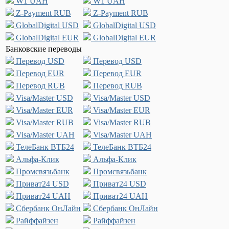
W1 UAH
W1 UAH
Z-Payment RUB
Z-Payment RUB
GlobalDigital USD
GlobalDigital USD
GlobalDigital EUR
GlobalDigital EUR
Банковские переводы
Перевод USD
Перевод USD
Перевод EUR
Перевод EUR
Перевод RUB
Перевод RUB
Visa/Master USD
Visa/Master USD
Visa/Master EUR
Visa/Master EUR
Visa/Master RUB
Visa/Master RUB
Visa/Master UAH
Visa/Master UAH
ТелеБанк ВТБ24
ТелеБанк ВТБ24
Альфа-Клик
Альфа-Клик
Промсвязьбанк
Промсвязьбанк
Приват24 USD
Приват24 USD
Приват24 UAH
Приват24 UAH
Сбербанк ОнЛайн
Сбербанк ОнЛайн
Райффайзен
Райффайзен