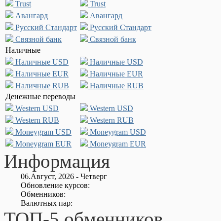
Trust
Trust
Авангард
Авангард
Русский Стандарт
Русский Стандарт
Связной банк
Связной банк
Наличные
Наличные USD
Наличные USD
Наличные EUR
Наличные EUR
Наличные RUB
Наличные RUB
Денежные переводы
Western USD
Western USD
Western RUB
Western RUB
Moneygram USD
Moneygram USD
Moneygram EUR
Moneygram EUR
Информация
06.Август, 2026 - Четверг
Обновление курсов:
Обменников:
Валютных пар:
ТОП-5 обменников