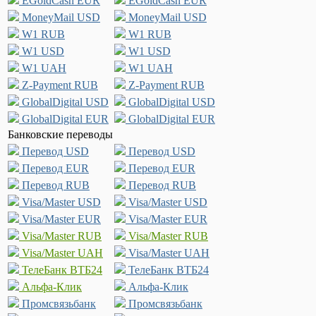
EGoldCash EUR
EGoldCash EUR
MoneyMail USD
MoneyMail USD
W1 RUB
W1 RUB
W1 USD
W1 USD
W1 UAH
W1 UAH
Z-Payment RUB
Z-Payment RUB
GlobalDigital USD
GlobalDigital USD
GlobalDigital EUR
GlobalDigital EUR
Банковские переводы
Перевод USD
Перевод USD
Перевод EUR
Перевод EUR
Перевод RUB
Перевод RUB
Visa/Master USD
Visa/Master USD
Visa/Master EUR
Visa/Master EUR
Visa/Master RUB
Visa/Master RUB
Visa/Master UAH
Visa/Master UAH
ТелеБанк ВТБ24
ТелеБанк ВТБ24
Альфа-Клик
Альфа-Клик
Промсвязьбанк
Промсвязьбанк