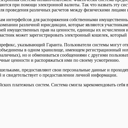
аются при помощи электронной валюты. Так что назвать эту си
для проведения различных расчетов между физическими лицами и
кам интерфейсов для распоряжения собственными имущественным
 компании различной юрисдикции, которые являются участника
ачей имущественных прав на ценности, единицы их исчисления и
участник может зарегистрировать электронный кошелек, который 
префикс, указывающий Гаранта. Пользователи системы могут отк
 объединены в одном хранилище, имеющем регистрационный ном
 наличных), но и обмениваться сообщениями с другими пользова
ичные ценности и распоряжаться ими по своему усмотрению.
 кошельками, предоставляют свои персональные данные и проход
й и свидетельствует о предоставлении личной информации.
йских платежных систем. Система смогла зарекомендовать себя в