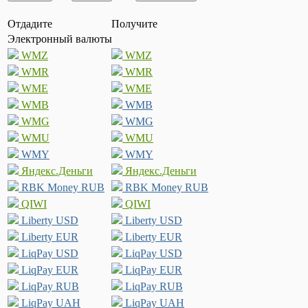
Отдадите
Получите
Электронный валюты
WMZ
WMZ
WMR
WMR
WME
WME
WMB
WMB
WMG
WMG
WMU
WMU
WMY
WMY
Яндекс.Деньги
Яндекс.Деньги
RBK Money RUB
RBK Money RUB
QIWI
QIWI
Liberty USD
Liberty USD
Liberty EUR
Liberty EUR
LiqPay USD
LiqPay USD
LiqPay EUR
LiqPay EUR
LiqPay RUB
LiqPay RUB
LiqPay UAH
LiqPay UAH