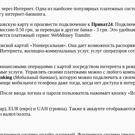
и через Интернет. Одна из наиболее популярных платежных сист
гу интернет-банкинга.
ковскую карту и произвести подключение к
Приват24
. Подключе
иссию 0.50 грн, за переводы в другие банки - 3 грн. Это удобна
ется платежный сервис WebMoney Transfer.
овской картой «Универсальная». Она дает возможность распоряж
ы Интернета, жилищно-коммунальных услуг, услуг операторов сот
 финансовыми операциями с картой посредством интернета в реж
емые услуги. Управлять своими платежами можно с любого комп
nking
(
Мобильный банкинг
), которую можно подключить в своем
мощи мобильного телефона даже тогда, когда нет доступа в интер
. После ввода логина и пароля пользователь нажимает кнопку «
лар), EUR (евро) и UAH (гривна). Также в аккаунте отображаютс
н валют/золота.
лектронная система онлайн-платежей. Фактически система предо