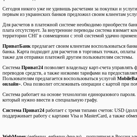
Сегодня никого уже не удивишь расчетами за покупки и услуг
первым из украинских банков предложил своим клиентам услу
Для расчетов в платежной системе необходимо приобрести бан
плата отсутствует. За внутренние переводы система взимает ком
территории СНГ в совмещении с этой системой удачно применя
ПриватБанк
предлагает своим клиентам воспользоваться банк
банка. Карта подходит для расчетов в торговых точках, оплат
также для отправки платежей другим пользователям системы.
Система
Приват24
позволяет владельцу карт-счета управлять
переводов средств, а также низкими тарифами на предоставля
Пользователям предлагается воспользоваться услугой
MobileBa
онлайн
». Она позволит отслеживать операции с картой при по
Система работает на основе технологии единоразового пароля
который нужно ввести в специальную графу.
Система Приват24
работает с тремя типами счетов: USD (дол
поддерживает работу с картами Visa и MasterCard, а также обме
WebMoney
(
вебмани
,
вебмани деньги
) – популярная в России э