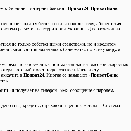
ем в Украине – интернет-банкинг
Приват24
.
ПриватБанк
ние производится бесплатно для пользователя, абонентская
я система расчетов на территории Украины. Для расчетов на
аться не только собственными средствами, но и кредитом
овой связи, снятия наличных в банкоматах по всему миру, а
име реального времени. Система отличается высокой скоростью
ьютера, который имеет подключение к Интернету.
 аккаунте в
Приват24
. Иногда ее называют «
ПриватБанк
нет.
Войти» и получает на телефон SMS-сообщение с паролем,
я депозиты, кредиты, страховки и ценные металлы. Система
ставляет возможность своим участникам передавать